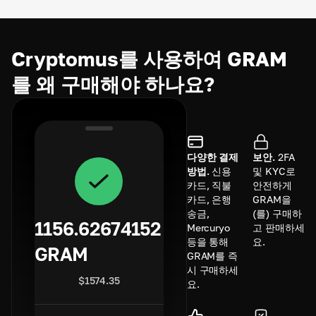
Cryptomus를 사용하여 GRAM
를 왜 구매해야 하나요?
다양한 결제
보안.
2FA
방법.
신용
및 KYC로
카드, 직불
안전하게
카드, 은행
GRAM을
송금,
(를) 구매하
1156.62674152
Mercuryo
고 판매하세
등을 통해
요.
GRAM
GRAM를 즉
시 구매하세
$
1574.35
요.