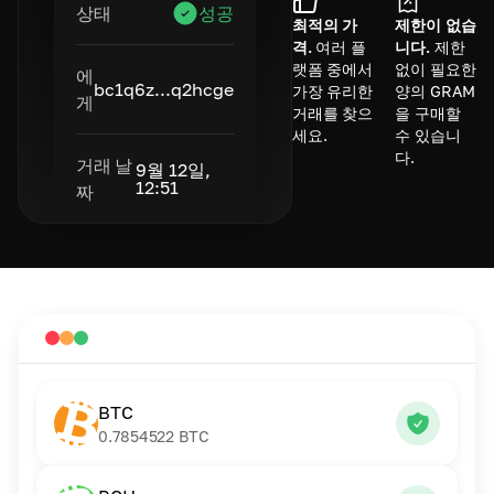
상태
성공
최적의 가
제한이 없습
격.
여러 플
니다.
제한
랫폼 중에서
없이 필요한
에
bc1q6z...q2hcge
가장 유리한
양의 GRAM
게
거래를 찾으
을 구매할
세요.
수 있습니
다.
거래 날
9월 12일,
12:51
짜
BTC
0.7854522
BTC