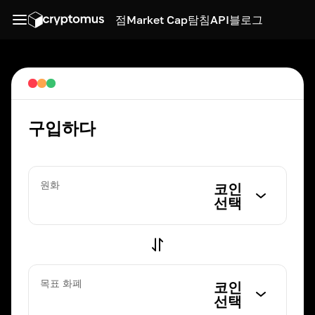
점
Market Cap
탐침
API
블로그
구입하다
원화
코인
선택
목표 화폐
코인
선택