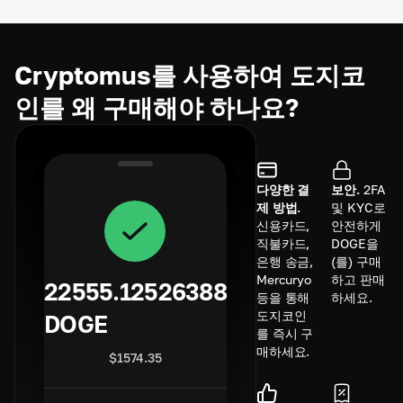
Cryptomus를 사용하여 도지코
인를 왜 구매해야 하나요?
다양한 결
보안.
2FA
제 방법.
및 KYC로
신용카드,
안전하게
직불카드,
DOGE을
은행 송금,
(를) 구매
Mercuryo
하고 판매
22555.12526388
등을 통해
하세요.
도지코인
DOGE
를 즉시 구
매하세요.
$
1574.35