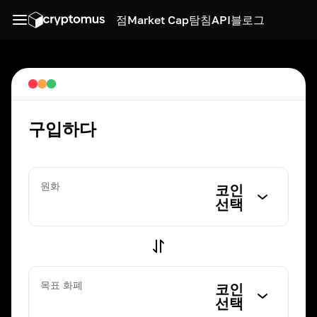
점
Market Cap
탐침
API
블로그
구입하다
원화
코인
선택
목표 화폐
코인
선택