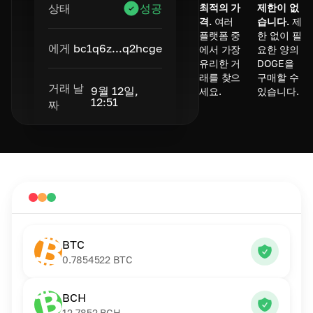
최적의 가
제한이 없
상태
성공
격.
여러
습니다.
제
플랫폼 중
한 없이 필
에게
bc1q6z...q2hcge
에서 가장
요한 양의
유리한 거
DOGE을
래를 찾으
구매할 수
거래 날
9월 12일,
세요.
있습니다.
12:51
짜
BTC
0.7854522
BTC
BCH
12.7852
BCH