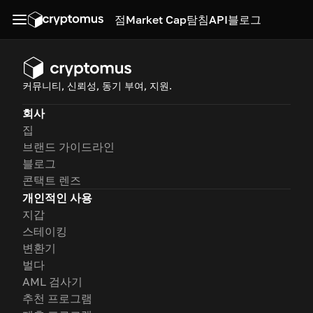
점
Market Cap
탐침
API
블로그
커뮤니티, 신뢰성, 동기 부여, 지원.
회사
집
브랜드 가이드라인
블로그
콘택트 렌즈
개인적인 사용
지갑
스테이킹
변환기
벌다
AML 검사기
추천 프로그램