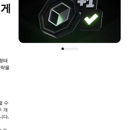
떻게
 형태
전략을
할 수
두 개
니다.