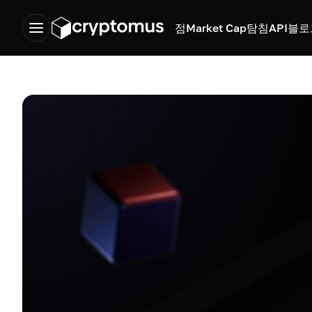
점
Market Cap
탐침
API
블로