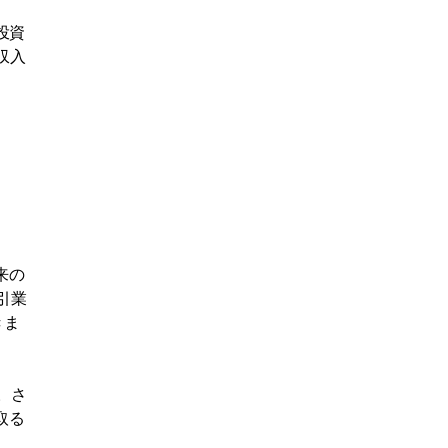
投資
収入
来の
引業
きま
。さ
取る