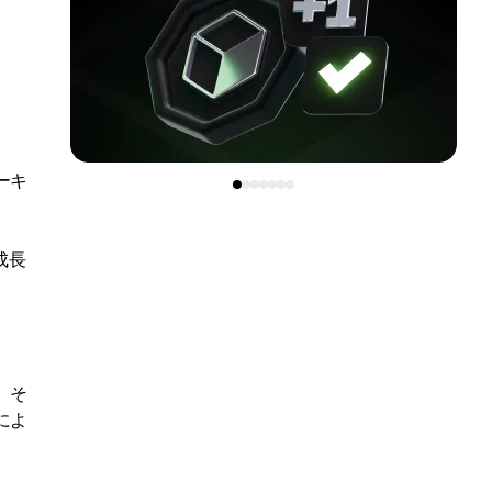
ーキ
成長
。そ
によ