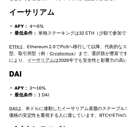
イーサリアム
APY：
4〜6%
最低条件：
単独ステーキングは32 ETH（少額で参加
ETH
は、Ethereum 2.0でPoSへ移行して以降、代
型、取引所型（例：
Cryptomus
）まで、選択肢が豊富で
により、
イーサリアム
は2026年でも安全性と影響力の
DAI
APY：
3〜16%
最低条件：
1 DAI
DAI
は、米ドルに連動したイーサリアム基盤のステーブルコイン
価格の安定性を重視する人に適しています。BTCやETH