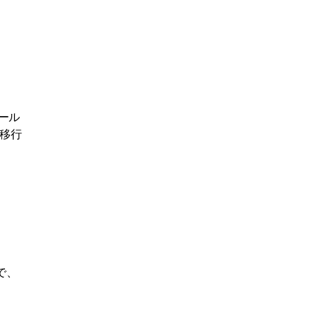
プール
移行
で、