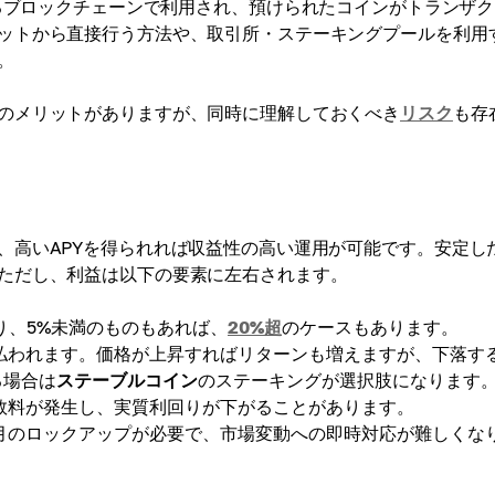
*を採用するブロックチェーンで利用され、預けられたコインがトランザ
ットから直接行う方法や、取引所・ステーキングプールを利用
。
のメリットがありますが、同時に理解しておくべき
リスク
も存
、高いAPYを得られれば収益性の高い運用が可能です。安定し
ただし、利益は以下の要素に左右されます。
り、5%未満のものもあれば、
20%超
のケースもあります。
払われます。価格が上昇すればリターンも増えますが、下落す
る場合は
ステーブルコイン
のステーキングが選択肢になります
数料が発生し、実質利回りが下がることがあります。
月のロックアップが必要で、市場変動への即時対応が難しくな