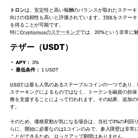
トロン
は、安定性と高い報酬のバランスが取れたステーキ
向けの信頼性も高いと評価されています。
TRX
をステーキ
を得ることが可能です。
特に
Cryptomusのステーキング
では、20%という非常に
テザー（USDT）
APY：
3%
最低条件：
1 USDT
USDT
は最も人気のあるステーブルコインの一つであり、
ステーキングによるものではなく、トークンを融資の担保と
務を支援することによって行われます。その結果、追加の
す。
そのため、価格変動が気になる場合は、当社で3%の利回
らに、開始に必要なのは1コインのみで、参入障壁は非常
ことができるため、ロックアップ期間はありません。