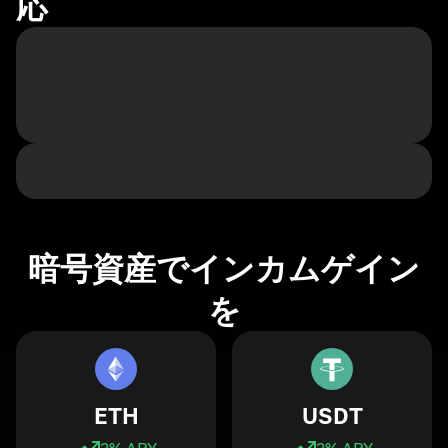
応
暗号資産でインカムゲイン
を
ETH
USDT
3
% APY
3
% APY