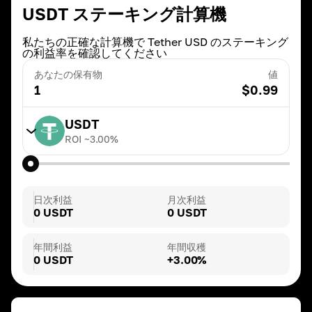
USDT ステーキング計算機
私たちの正確な計算機で Tether USD のステーキング
の利益率を確認してください
あなたの保有物
値
1
$
0.99
USDT
ROI ~
3.00
%
TRX
ROI ~
20.00
%
日次利益
月次利益
0 USDT
0 USDT
BNB
ROI ~
3.00
%
年間利益
年間収穫
0 USDT
+3.00%
DAI
ROI ~
3.00
%