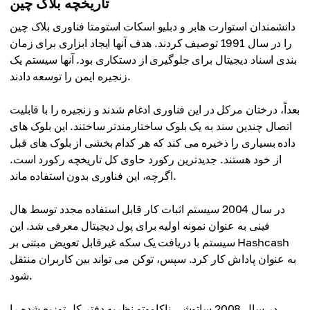
تاریخچه بلاک چین
دانشمندان استوارت هابر و دبلیو اسکات استومتا فناوری بلاک چین
را در سال 1991 توصیف کردند. هدف آنها ایجاد ابزاری برای زمان
بندی اسناد دیجیتال برای جلوگیری از دستکاری بود. آنها سیستم یک
زنجیره ایمن را توسعه دادند.
بعداً، درختان مرکل در این فناوری ادغام شدند و زنجیره را با قابلیت
اتصال چندین سند به یک بلوک ساختارمندتر ساختند. این بلوک های
داده بسیاری را ذخیره می کند که هر کدام بخشی از بلوک های قبل
از خود هستند. جدیدترین رکورد حاوی کل تاریخچه رکورد است.
اگرچه، این فناوری بدون استفاده ماند.
در سال 2004 سیستم اثبات کار قابل استفاده مجدد توسط هال
فینی به عنوان نمونه اولیه برای پول دیجیتال معرفی شد. این
سیستم با دریافت یک سکه غیرقابل تعویض مبتنی بر Hashcash
به عنوان پاداش کار کرد. سپس، توکن می تواند بین کاربران منتقل
شود.
در سال 2008 ساتوشی ناکاموتو نظریه دفتر کل توزیع شده را