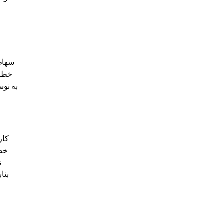
سهام 
خطر 
به نوس
کار
ت
بنا