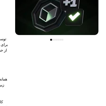
توسع
برای 
از خط
همانط
زیر
شرط بندی