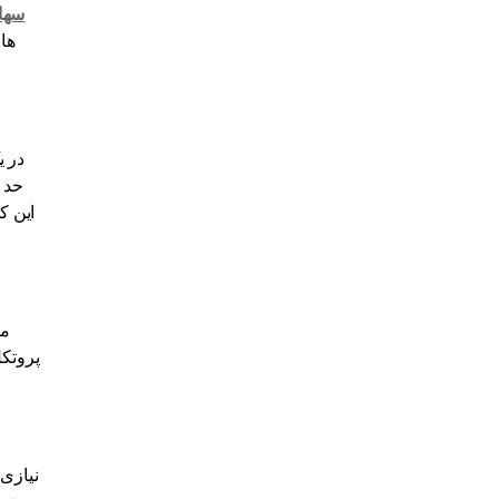
سها
حد 
این ک
ما
پروتکل