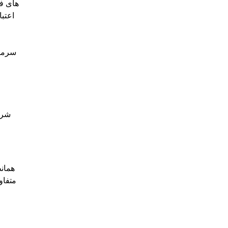
های فر
اعتبا
سرمای
شرط
همانط