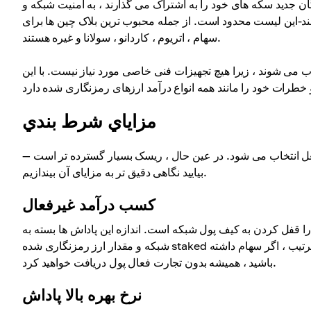
ن جدید سکه های خود را به اشتراک می گذارند ، به امنیت شبکه و
هند-این لیست محدود است. از جمله محبوب ترین بلاک چین ها برای
سهام ، اتریوم ، کاردانو ، سولانا و غیره هستند.
 می شوند ، زیرا هیچ تجهیزات فنی خاصی مورد نیاز نیست. با این
مزاياي شرط بندي
نفعل انتخاب می شود. در عین حال ، ریسک بسیار گسترده تر است —
بیایید نگاهی دقیق تر به مزایای آن بیندازیم.
کسب درآمد غیرفعال
ا قفل کردن به کیف پول شبکه است. اندازه این پاداش ها بسته به
شبکه و مقدار ارز رمزنگاری شده staked متفاوت است ، اما در هر صورت ، آنها برای شما درآمد ایجاد می کنند. به این ترتیب ، اگر سهام داشته
باشید ، همیشه بدون تجارت فعال پول دریافت خواهید کرد.
نرخ بهره بالا پاداش