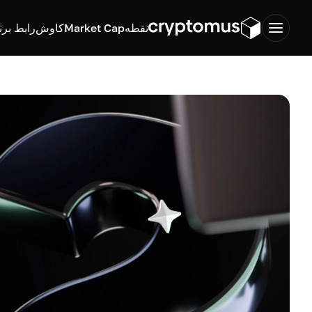
نقطه
Market Cap
کاوش
رابط برن