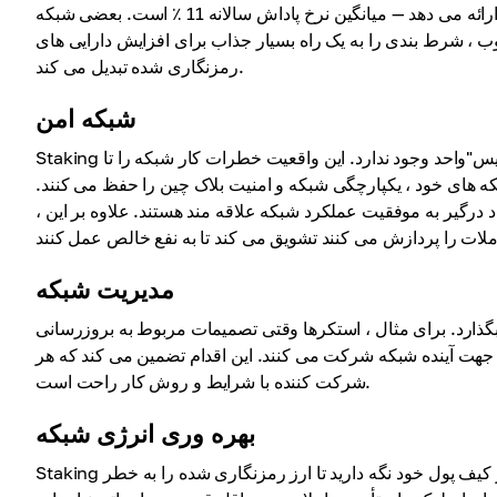
بازده بالاتری نسبت به سرمایه گذاری های سنتی ارائه می دهد — میانگین نرخ پاداش سالانه 11 ٪ است. بعضی شبکه
ایط بازده مطلوب ، شرط بندی را به یک راه بسیار جذاب برای افزایش دارایی های
رمزنگاری شده تبدیل می کند.
شبکه امن
Staking در یک چارچوب غیرمتمرکز عمل می کند ، که به این معنی است که هیچ "رئیس"واحد وجود ندارد. این واقعیت خطرات کار شبکه را تا
ه های خود ، یکپارچگی شبکه و امنیت بلاک چین را حفظ می کنند.
د درگیر به موفقیت عملکرد شبکه علاقه مند هستند. علاوه بر این ،
مدیریت شبکه
 بگذارد. برای مثال ، استکرها وقتی تصمیمات مربوط به بروزرسانی
ی جهت آینده شبکه شرکت می کنند. این اقدام تضمین می کند که هر
شرکت کننده با شرایط و روش کار راحت است.
بهره وری انرژی شبکه
Staking نیازی به دانش فنی خاصی ندارد — کافی است سکه ها یا نشانه های خود را در کیف پول خود نگه دارید تا ارز رمزنگاری شده را به خطر