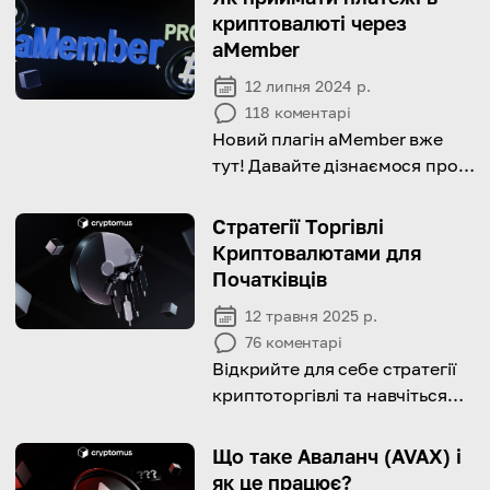
криптовалюті через
aMember
12 липня 2024 р.
118
коментарі
Новий плагін aMember вже
тут! Давайте дізнаємося про
всі переваги!
Стратегії Торгівлі
Криптовалютами для
Початківців
12 травня 2025 р.
76
коментарі
Відкрийте для себе стратегії
криптоторгівлі та навчіться
підбирати найкращу для себе!
Що таке Аваланч (AVAX) і
як це працює?