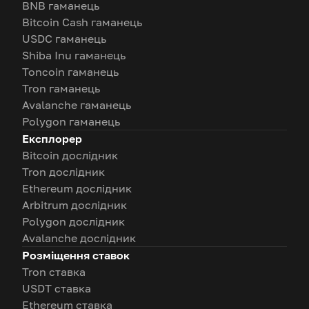
BNB гаманець
Bitcoin Cash гаманець
USDC гаманець
Shiba Inu гаманець
Toncoin гаманець
Tron гаманець
Avalanche гаманець
Polygon гаманець
Експлорер
Bitcoin дослідник
Tron дослідник
Ethereum дослідник
Arbitrum дослідник
Polygon дослідник
Avalanche дослідник
Розміщення ставок
Tron ставка
USDT ставка
Ethereum ставка