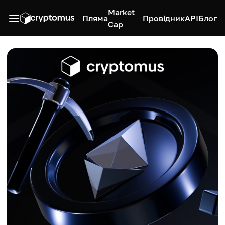
Market
Пляма
Провідник
API
Блог
Cap