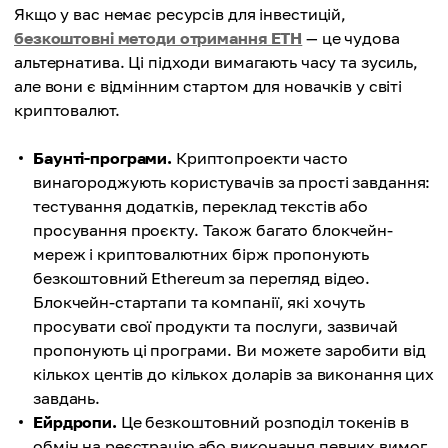
Якщо у вас немає ресурсів для інвестицій,
безкоштовні методи отримання ETH
— це чудова
альтернатива. Ці підходи вимагають часу та зусиль,
але вони є відмінним стартом для новачків у світі
криптовалют.
Баунті-програми.
Криптопроекти часто
винагороджують користувачів за прості завдання:
тестування додатків, переклад текстів або
просування проєкту. Також багато блокчейн-
мереж і криптовалютних бірж пропонують
безкоштовний Ethereum за перегляд відео.
Блокчейн-стартапи та компанії, які хочуть
просувати свої продукти та послуги, зазвичай
пропонують ці програми. Ви можете заробити від
кількох центів до кількох доларів за виконання цих
завдань.
Ейрдропи.
Це безкоштовний розподіл токенів в
обмін на реєстрацію або виконання певних вимог.