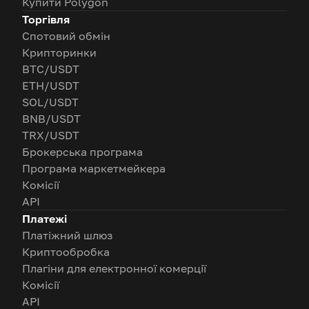
Купити Polygon
Торгівля
Спотовий обмін
Крипторинки
BTC/USDT
ETH/USDT
SOL/USDT
BNB/USDT
TRX/USDT
Брокерська програма
Програма маркетмейкера
Комісії
API
Платежі
Платіжний шлюз
Криптообробка
Плагіни для електронної комерції
Комісії
API