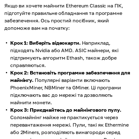
Якщо ви хочете майнити Ethereum Classic на ПК,
підготуйте правильне обладнання та програмне
забезпечення. Ось простий посібник, який
допоможе вам на початку:
Крок 1: Виберіть відеокарти.
Наприклад,
підходять Nvidia або AMD. ASIC майнери, які
підтримують алгоритм Ethash, також добре
справляються.
Крок 2: Встановіть програмне забезпечення для
майнінгу.
Популярні варіанти включають
PhoenixMiner, NBMiner та GMiner. Ці програми
підключають вас до мережі та дозволяють
майнити монети.
Крок 3: Приєднайтесь до майнінгового пулу.
Соломайнінг майже не практикується через
перевантаження мережі. Пули, такі як Ethermine
або 2Miners, розподіляють винагороди серед