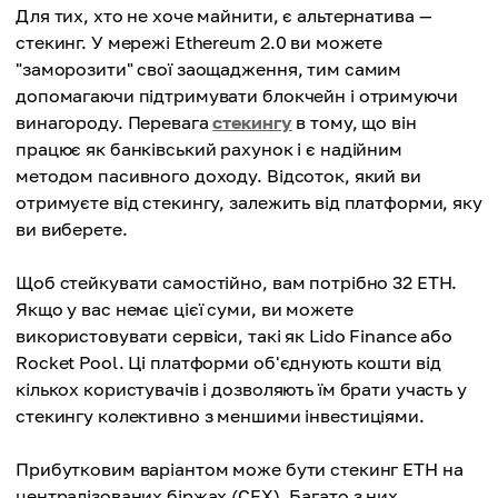
Для тих, хто не хоче майнити, є альтернатива —
стекинг. У мережі Ethereum 2.0 ви можете
"заморозити" свої заощадження, тим самим
допомагаючи підтримувати блокчейн і отримуючи
винагороду. Перевага
стекингу
в тому, що він
працює як банківський рахунок і є надійним
методом пасивного доходу. Відсоток, який ви
отримуєте від стекингу, залежить від платформи, яку
ви виберете.
Щоб стейкувати самостійно, вам потрібно 32 ETH.
Якщо у вас немає цієї суми, ви можете
використовувати сервіси, такі як Lido Finance або
Rocket Pool. Ці платформи об'єднують кошти від
кількох користувачів і дозволяють їм брати участь у
стекингу колективно з меншими інвестиціями.
Прибутковим варіантом може бути стекинг ETH на
централізованих біржах (CEX). Багато з них