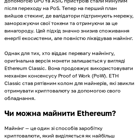
допомогою GPU та ASIC пристроїв стали минулим
після переходу на PoS. Тепер на перший план
вийшов стекинг, де валідатори підтримують мережу,
заморожуючи свої токени та отримуючи за це
винагороду. Цей підхід значно знизив споживання
енергії екосистеми, але повністю ліквідував майнінг.
Однак для тих, хто віддає перевагу майнінгу,
оригінальна версія монети залишається у вигляді
Ethereum Classic. Вона продовжує використовувати
механізм консенсусу Proof of Work (PoW). ETH
Classic став рятівним колом для майнерів, які звикли
отримувати криптовалюту за допомогою свого
обладнання.
Чи можна майнити Ethereum?
Майнінг — це один зі способів заробітку
криптовалюти, який виділяється як найбільш