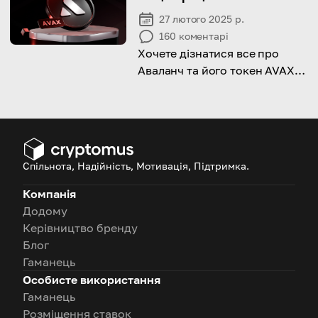
27 лютого 2025 р.
160
коментарі
Хочете дізнатися все про
Аваланч та його токен AVAX?
Дізнайтеся, що це таке і як це
працює в цій статті!
Спільнота, Надійність, Мотивація, Підтримка.
Компанія
Додому
Керівництво бренду
Блог
Гаманець
Особисте використання
Гаманець
Розміщення ставок