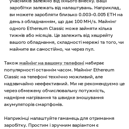
учасників залежно від їхнього внеску. Ваші
заробітки залежать від налаштувань. Наприклад,
ви можете заробляти близько 0.003–0.005 ETH на
день з обладнанням, що дає 100 MH/s. Майнінг
одного Ethereum Classic може зайняти кілька
тижнів або місяців. Це залежить від хешрейту
вашого обладнання, складності мережі та того, чи
майните ви самостійно, чи через пул.
Також
майнінг на вашому телефоні
набирає
популярності останнім часом. Майнінг Ethereum
Classic на телефоні технічно можливий, але
надзвичайно неефективний. Ми не рекомендуємо це
через обмежену обчислювальну потужність,
надмірне нагрівання та швидке зношування
акумуляторів смартфонів.
Наприкінці налаштуйте гаманець для отримання
заробітку. Простим і зручним варіантом є