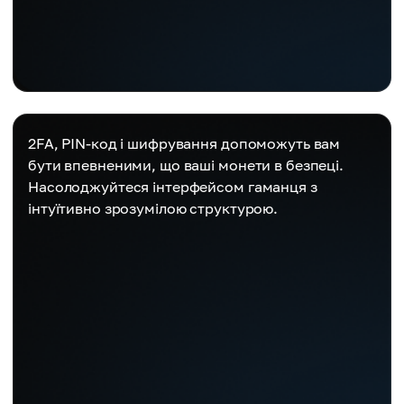
2FA, PIN-код і шифрування допоможуть вам
бути впевненими, що ваші монети в безпеці.
Насолоджуйтеся інтерфейсом гаманця з
інтуїтивно зрозумілою структурою.