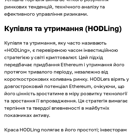
ринкових тенденцій, технічного аналізу та
ефективного управління ризиками.
Купівля та утримання (HODLing)
Купівля та утримання, яку часто називають
«HODLing», є перевіреною часом інвестиційною
стратегією у світі криптовалют. Цей підхід
передбачає придбання Ethereum і утримання його
протягом тривалого періоду, незалежно від
короткострокових коливань ринку. HODLers вірять у
довгостроковий потенціал Ethereum, очікуючи, що
його цінність зростатиме в міру розвитку технології
та зростання її впровадження. Ця стратегія вимагає
терпіння та твердої впевненості в майбутніх
показниках активу.
Краса HODLing полягає в його простоті; інвесторам