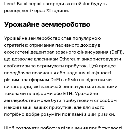
І все! Ваші перші нагороди за стейкінг будуть
розподілені через 72 години.
Урожайне землеробство
Урожайне землеробство став популярною
стратегією отримання пасивного доходу в
екосистемі децентралізованого фінансування (DeFi),
що дозволяє власникам Ethereum використовувати
свої активи та отримувати прибуток. Цей процес
передбачає позичання або надання ліквідності
різним платформам DeFi в обмін на відсотки чи
винагороди, які зазвичай виплачуються власними
токенами платформи або ETH. Урожайне
землеробство може бути прибутковим способом
максимізації ваших прибутків, але для цього
потрібно добре розуміти пов’язані з цим ризики.
Щоб розпочати роботу з підвищення прибутковості,