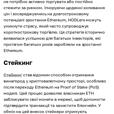
не потрібно активно торгувати або постійно
стежити за ринком. Ігноруючи щоденні коливання
цін і зосереджуючись на довгостроковому
потенціалі зростання Ethereum, HODLers можуть
уникнути стресу, який часто супроводжує
короткострокову торгівлю. Ця стратегія історично
виявилася успішною для багатьох інвесторів, які
протягом багатьох років заробляли на зростанні
Ethereum.
Стейкинг
Стейкинг
став відомим способом отримання
винагород у криптовалютному просторі, особливо
після переходу Ethereum на Proof of Stake (PoS)
моделі. Цей процес дозволяє власникам ETH
заблокувати свої монети в мережі, щоб допомогти
підтвердити транзакції та захистити блокчейн. У
обмін на цей внесок стейкери отримують