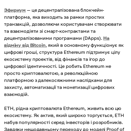
Эфириум
— це децентралізована блокчейн-
платформа, яка виходить за рамки простих
транзакцій, дозволяючи користувачам створювати
та взаємодіяти зі смарт-контрактами та
децентралізованими програмами (DApps).
На
відміну від Bitcoin
, який в основному функціонує як
цифрові гроші, структура Ethereum підтримує цілу
екосистему проектів, від фінансів та ігор до
цифрової ідентичності. Це робить Ethereum не
просто криптовалютою, а революційною
платформою з далекосяжними наслідками для
захисту, автоматизації та монетизації цифрових
взаємодій.
ETH, рідна криптовалюта Ethereum, живить всю цю
екосистему. Як актив, який широко торгується, ETH
набув популярності серед інвесторів і розробників.
Завдяки нещодавньому переходу до моделі Proof of