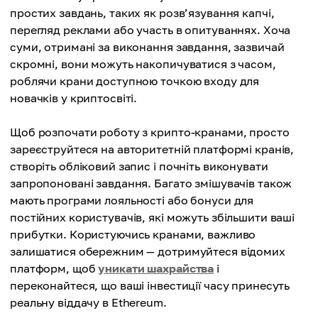
простих завдань, таких як розв’язування капчі,
перегляд реклами або участь в опитуваннях. Хоча
суми, отримані за виконання завдання, зазвичай
скромні, вони можуть накопичуватися з часом,
роблячи крани доступною точкою входу для
новачків у криптосвіті.
Щоб розпочати роботу з крипто-кранами, просто
зареєструйтеся на авторитетній платформі кранів,
створіть обліковий запис і почніть виконувати
запропоновані завдання. Багато змішувачів також
мають програми лояльності або бонуси для
постійних користувачів, які можуть збільшити ваші
прибутки. Користуючись кранами, важливо
залишатися обережним — дотримуйтеся відомих
платформ, щоб
уникати шахрайства
і
переконайтеся, що ваші інвестиції часу принесуть
реальну віддачу в Ethereum.