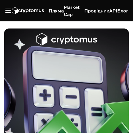
Market
Пляма
Провідник
API
Блог
Cap