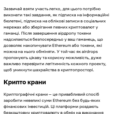
Зазвичай взяти участь легко, для цього потрібно
виконати такі завдання, як підписка на інформаційні
бюлетені, підписка на облікові записи в соціальних
мережах або зберігання певних криптовалют у
гаманці. Після завершення аірдропу токени
надсилаються безпосередньо у ваш гаманець, що
дозволяє накопичувати Ethereum або токени, які
можна на нього обміняти. У той час як airdrops
пропонують цікаву та корисну можливість, дуже
важливо перевірити легітимність кожного проекту,
щоб уникнути шахрайства в криптопросторі.
Крипто крани
Криптографічні крани — це привабливий спосіб
заробити невеликі суми Ethereum без будь-яких
фінансових інвестицій. Ці платформи роздають
безкоштовну криптовалюту в обмін на виконання