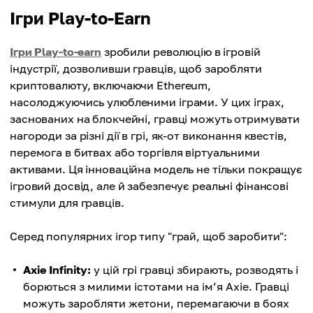
Ігри Play-to-Earn
Ігри Play-to-earn
зробили революцію в ігровій
індустрії, дозволивши гравців, щоб заробляти
криптовалюту, включаючи Ethereum,
насолоджуючись улюбленими іграми. У цих іграх,
заснованих на блокчейні, гравці можуть отримувати
нагороди за різні дії в грі, як-от виконання квестів,
перемога в битвах або торгівля віртуальними
активами. Ця інноваційна модель не тільки покращує
ігровий досвід, але й забезпечує реальні фінансові
стимули для гравців.
Серед популярних ігор типу "грай, щоб заробити":
Axie Infinity:
у цій грі гравці збирають, розводять і
борються з милими істотами на ім’я Axie. Гравці
можуть заробляти жетони, перемагаючи в боях