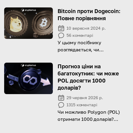
пояснить усі деталі, від типів і
прикладів до процесу
Bitcoin проти Dogecoin:
покупки!
Повне порівняння
10 вересня 2024 р.
56
коментарі
У цьому посібнику
розглядається, чи
представляє мем-койн DOGE
виклик Bitcoin, порівнюючи їх
Прогноз ціни на
пропозицію, мету та
багатокутник: чи може
продуктивність.
POL досягти 1000
доларів?
29 червня 2026 р.
1315
коментарі
Чи можливо Polygon (POL)
отримати 1000 доларів?
Розділіть ключові фактори та