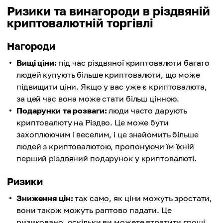
Ризики та винагороди в різдвяній
криптовалютній торгівлі
Нагороди
Вищі ціни:
під час різдвяної криптовалюти багато
людей купують більше криптовалюти, що може
підвищити ціни. Якщо у вас уже є криптовалюта,
за цей час вона може стати більш цінною.
Подарунки та розваги:
люди часто дарують
криптовалюту на Різдво. Це може бути
захоплюючим і веселим, і це знайомить більше
людей з криптовалютою, пропонуючи їм їхній
перший різдвяний подарунок у криптовалюті.
Ризики
Зниження цін:
так само, як ціни можуть зростати,
вони також можуть раптово падати. Це
ризиковано, оскільки ви можете втратити гроші,