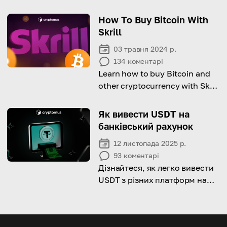
і зробіть революцію в своєму
розумінні трейдингу!
How To Buy Bitcoin With
Skrill
03 травня 2024 р.
134
коментарі
Learn how to buy Bitcoin and
other cryptocurrency with Skrill
step-by-step!
Як вивести USDT на
банківський рахунок
12 листопада 2025 р.
93
коментарі
Дізнайтеся, як легко вивести
USDT з різних платформ на
свій банківський рахунок!