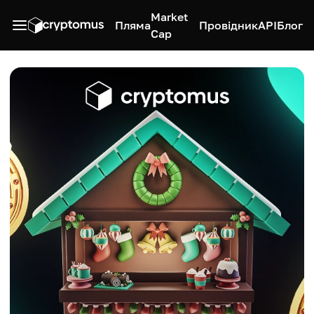
Market
Пляма
Провідник
API
Блог
Cap