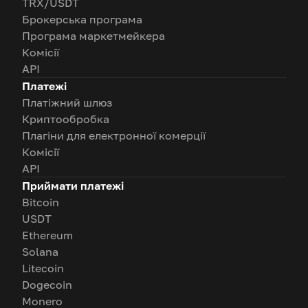
TRX/USDT
Брокерська програма
Програма маркетмейкера
Комісії
API
Платежі
Платіжний шлюз
Криптообробка
Плагіни для електронної комерції
Комісії
API
Приймати платежі
Bitcoin
USDT
Ethereum
Solana
Litecoin
Dogecoin
Monero