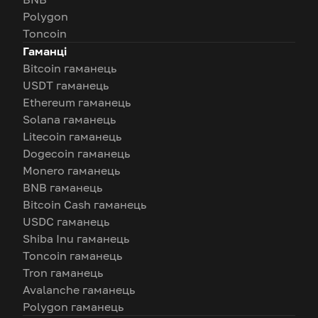
Polygon
Toncoin
Гаманці
Bitcoin гаманець
USDT гаманець
Ethereum гаманець
Solana гаманець
Litecoin гаманець
Dogecoin гаманець
Monero гаманець
BNB гаманець
Bitcoin Cash гаманець
USDC гаманець
Shiba Inu гаманець
Toncoin гаманець
Tron гаманець
Avalanche гаманець
Polygon гаманець