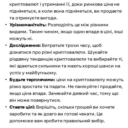
криптовалют і утриманні її, доки ринкова ціна не
підніметься, а коли вона підніметься, ви продаєте
та отримуєте вигоди.
Урізноманітніть:
Розподіліть це між різними
видами. Таким чином, якщо один впаде в ціні, інші
можуть ні.
Дослідження:
Витратьте трохи часу, щоб
дізнатися про різні криптовалюти. Шукайте
різдвяну тенденцію криптовалюти та вибирайте ті,
які здаються сильними та мають хороші шанси на
успіх у майбутньому.
Будьте терплячими:
ціни на криптовалюту можуть
різко зростати та падати. Не панікуйте і продайте,
якщо ціна впаде. Зачекайте деякий час, тому що
він може повернутися.
Ставте цілі:
Вирішіть, скільки грошей ви хочете
заробити та як довго ви готові чекати. Це
допоможе вам зробити правильний вибір.