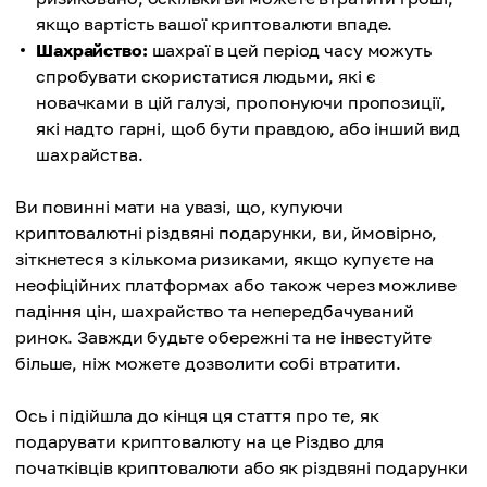
якщо вартість вашої криптовалюти впаде.
Шахрайство:
шахраї в цей період часу можуть
спробувати скористатися людьми, які є
новачками в цій галузі, пропонуючи пропозиції,
які надто гарні, щоб бути правдою, або інший вид
шахрайства.
Ви повинні мати на увазі, що, купуючи
криптовалютні різдвяні подарунки, ви, ймовірно,
зіткнетеся з кількома ризиками, якщо купуєте на
неофіційних платформах або також через можливе
падіння цін, шахрайство та непередбачуваний
ринок. Завжди будьте обережні та не інвестуйте
більше, ніж можете дозволити собі втратити.
Ось і підійшла до кінця ця стаття про те, як
подарувати криптовалюту на це Різдво для
початківців криптовалюти або як різдвяні подарунки