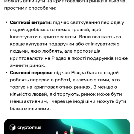
можуть вплинути на криптовалютні ринки кількома
простими способами:
Святкові витрати:
під час святкування періодів у
людей здебільшого немає грошей, щоб
інвестувати в криптовалюти. Вони вважають за
краще купувати подарунки або спілкуватися з
людьми, яких люблять, але пропозиція
криптовалюти на Різдво в якості подарунків може
змінити ринок.
Святкові перерви:
під час Різдва багато людей
роблять перерви в роботі, включно з тими, хто
торгує на криптовалютних ринках. З меншою
кількістю людей, які торгують, ринок може бути
менш активним, і через це іноді ціни можуть бути
більш мінливими.