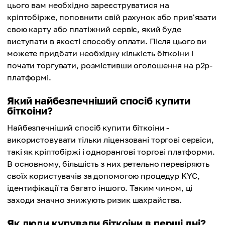
цього вам необхідно зареєструватися на
кріптобірже, поповнити свій рахунок або прив'язати
свою карту або платіжний сервіс, який буде
виступати в якості способу оплати. Після цього ви
можете придбати необхідну кількість біткоіни і
почати торгувати, розмістивши оголошення на p2p-
платформі.
Який найбезпечніший спосіб купити
біткоіни?
Найбезпечніший спосіб купити біткоіни -
використовувати тільки ліцензовані торгові сервіси,
такі як кріптобіржі і однорангові торгові платформи.
В основному, більшість з них ретельно перевіряють
своїх користувачів за допомогою процедур KYC,
ідентифікації та багато іншого. Таким чином, ці
заходи значно знижують ризик шахрайства.
Як люди купували біткоіни в перші дні?