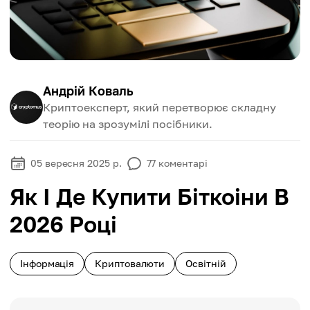
Андрій Коваль
Криптоексперт, який перетворює складну
теорію на зрозумілі посібники.
05 вересня 2025 р.
77
коментарі
Як І Де Купити Біткоіни В
2026 Році
Інформація
Криптовалюти
Освітній