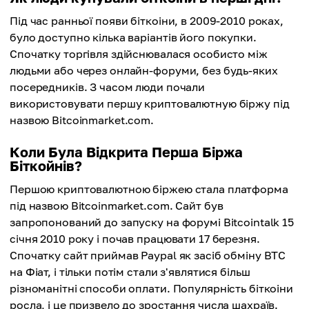
Під час ранньої появи біткоіни, в 2009-2010 роках,
було доступно кілька варіантів його покупки.
Спочатку торгівля здійснювалася особисто між
людьми або через онлайн-форуми, без будь-яких
посередників. З часом люди почали
використовувати першу криптовалютную біржу під
назвою Bitcoinmarket.com.
Коли Була Відкрита Перша Біржа
Біткойнів?
Першою криптовалютною біржею стала платформа
під назвою Bitcoinmarket.com. Сайт був
запропонований до запуску на форумі Bitcointalk 15
січня 2010 року і почав працювати 17 березня.
Спочатку сайт приймав Paypal як засіб обміну BTC
на Фіат, і тільки потім стали з'являтися більш
різноманітні способи оплати. Популярність біткоіни
росла, і це призвело до зростання числа шахраїв.