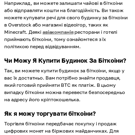
Наприклад, ви можете залишати чайові в біткоіни
або відправляти кошти на благодійність. Ви також
можете купувати речі для свого будинку за біткоіни
в Overstock або магазині відеоігор, таких як
Minecraft. Деякі
авіакомпанія
ресторани і готелі
приймають біткоіни, тому ознайомтеся з їх
політикою перед відвідуванням.
Чи Можу Я Купити Будинок За Біткоіни?
Так, ви можете купити будинок за біткоіни, якщо у
вас їх достатньо. Вам потрібно знайти продавця,
який готовий прийняти BTC як платіж. В цьому
випадку біткоіни можна перевести безпосередньо
на адресу його кріптокошелька.
Як я можу торгувати біткоіни?
Торгівля біткоіни передбачає покупку і продаж
цифрових монет на біржових майданчиках. Для