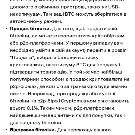
допомогою фізичних пристроїв, таких як USB-
накопичувач. Там ваші BTC можуть зберігатися в
автономному режимі.
Продаж біткоіни.
Для того, щоб продати свій
біткоіни, ви можете скористатися кріптобіржамі
або p2p-платформами. У першому випадку вам
необхідно увійти в свій аккаунт, перейти в розділ
"Продати", вибрати біткоіни в списку
криптовалюта, ввести суму BTC для продажу і
підтвердити транзакцію. У той же час найбільш
популярним способом є продаж криптовалюта на
p2p-біржах, де комісія за транзакцію буде значно
нижче. Наприклад, при продажу або купівлі
біткоіни на p2p-біржі Cryptomus комісія становить
всього 0,1%. Таким чином, p2p-платформи є
найдешевшими варіантами як для покупки, так і
для продажу біткоіни.
Відправка біткоіни.
Для перекладу вашого