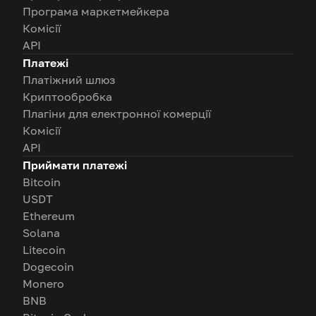
Програма маркетмейкера
Комісії
API
Платежі
Платіжний шлюз
Криптообробка
Плагіни для електронної комерції
Комісії
API
Приймати платежі
Bitcoin
USDT
Ethereum
Solana
Litecoin
Dogecoin
Monero
BNB