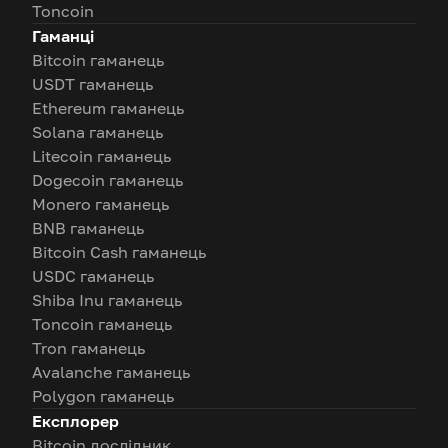
Toncoin
Гаманці
Bitcoin гаманець
USDT гаманець
Ethereum гаманець
Solana гаманець
Litecoin гаманець
Dogecoin гаманець
Monero гаманець
BNB гаманець
Bitcoin Cash гаманець
USDC гаманець
Shiba Inu гаманець
Toncoin гаманець
Tron гаманець
Avalanche гаманець
Polygon гаманець
Експлорер
Bitcoin дослідник