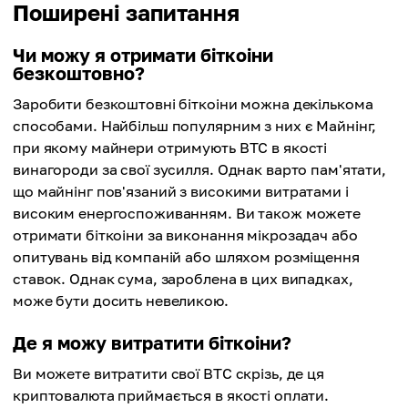
Поширені запитання
Чи можу я отримати біткоіни
безкоштовно?
Заробити безкоштовні біткоіни можна декількома
способами. Найбільш популярним з них є Майнінг,
при якому майнери отримують BTC в якості
винагороди за свої зусилля. Однак варто пам'ятати,
що майнінг пов'язаний з високими витратами і
високим енергоспоживанням. Ви також можете
отримати біткоіни за виконання мікрозадач або
опитувань від компаній або шляхом розміщення
ставок. Однак сума, зароблена в цих випадках,
може бути досить невеликою.
Де я можу витратити біткоіни?
Ви можете витратити свої BTC скрізь, де ця
криптовалюта приймається в якості оплати.