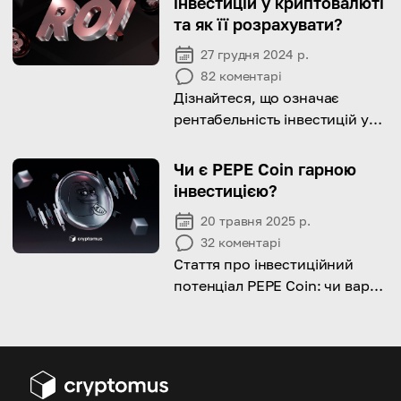
інвестицій у криптовалюті
та як її розрахувати?
27 грудня 2024 р.
82
коментарі
Дізнайтеся, що означає
рентабельність інвестицій у
криптовалюті, як її
розрахувати та подивіться
Чи є PEPE Coin гарною
приклади, які показують, як
інвестицією?
зростання ціни може
20 травня 2025 р.
підвищити ваші прибутки.
32
коментарі
Стаття про інвестиційний
потенціал PEPE Coin: чи варто
вкладати гроші, яка його
історія цін та які ризики він
несе.