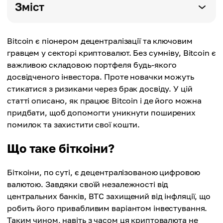
Зміст
Bitcoin є піонером децентралізації та ключовим
гравцем у секторі криптовалют. Без сумніву, Bitcoin є
важливою складовою портфеля будь-якого
досвідченого інвестора. Проте новачки можуть
стикатися з ризиками через брак досвіду. У цій
статті описано, як працює Bitcoin і де його можна
придбати, щоб допомогти уникнути поширених
помилок та захистити свої кошти.
Що таке біткоіни?
Біткоіни, по суті, є децентралізованою цифровою
валютою. Завдяки своїй незалежності від
центральних банків, BTC захищений від інфляції, що
робить його привабливим варіантом інвестування.
Таким чином, навіть з часом ця криптовалюта не