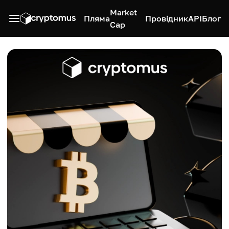
Market
Пляма
Провідник
API
Блог
Cap