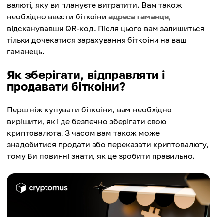
валюті, яку ви плануєте витратити. Вам також
необхідно ввести біткоіни
адреса гаманця
,
відсканувавши QR-код. Після цього вам залишиться
тільки дочекатися зарахування біткоіни на ваш
гаманець.
Як зберігати, відправляти і
продавати біткоіни?
Перш ніж купувати біткоіни, вам необхідно
вирішити, як і де безпечно зберігати свою
криптовалюта. З часом вам також може
знадобитися продати або переказати криптовалюту,
тому Ви повинні знати, як це зробити правильно.