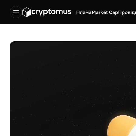
Пляма
Market Cap
Провід