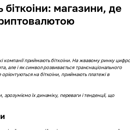
 біткоіни: магазини, де
криптовалютою
кі компанії приймають біткоіни. На жвавому ринку цифро
юта, але і як символ розвивається транснаціонального
 орієнтуються на біткоіни, приймають платежі в
, зрозуміємо їх динаміку, переваги і тенденції, що
ни