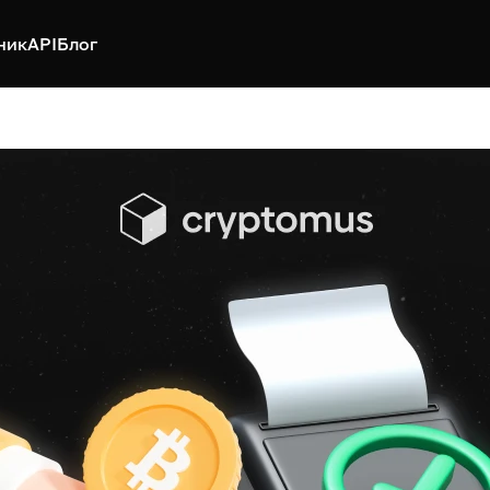
ник
API
Блог