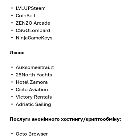
LVLUPSteam
CoinSell
ZENZO Arcade
CSGOLombard
NinjaGameKeys
Люкс:
Auksomeistrai.lt
26North Yachts
Hotel Zamora
Cielo Aviation
Victory Rentals
Adriatic Sailing
Послуги анонімного хостингу/криптообміну:
Octo Browser