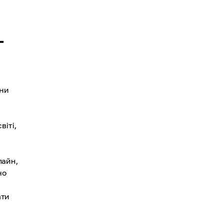
-
іни
віті,
лайн,
но
ати