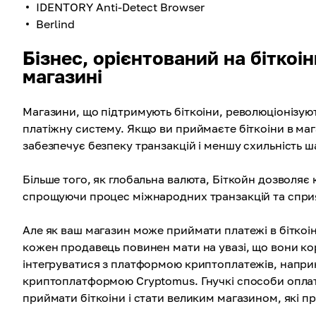
IDENTORY Anti-Detect Browser
Berlind
Бізнес, орієнтований на біткоін
магазині
Магазини, що підтримують біткоіни, революціонізуют
платіжну систему. Якщо ви приймаєте біткоіни в маг
забезпечує безпеку транзакцій і меншу схильність ш
Більше того, як глобальна валюта, Біткойн дозволяє 
спрощуючи процес міжнародних транзакцій та сприя
Але як ваш магазин може приймати платежі в біткоін
кожен продавець повинен мати на увазі, що вони ко
інтегруватися з платформою криптоплатежів, напри
криптоплатформою Cryptomus. Гнучкі способи оплати
приймати біткоіни і стати великим магазином, які п