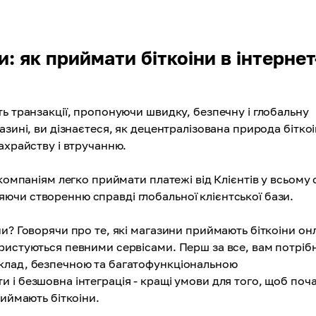
и: як приймати біткоіни в інтернет
ь транзакції, пропонуючи швидку, безпечну і глобальну
азині, ви дізнаєтеся, як децентралізована природа бітко
ахрайству і втручанню.
компаніям легко приймати платежі від Клієнтів у всьому с
ючи створенню справді глобальної клієнтської бази.
и? Говорячи про те, які магазини приймають біткоіни он
ристуються певними сервісами. Перш за все, вам потріб
клад, безпечною та багатофункціональною
 і безшовна інтеграція - кращі умови для того, щоб поч
риймають біткоіни.