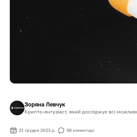
Зоряна Левчук
Крипто-ентузіаст, який досліджує всі можливо
21 грудня 2023 р.
68
коментарі