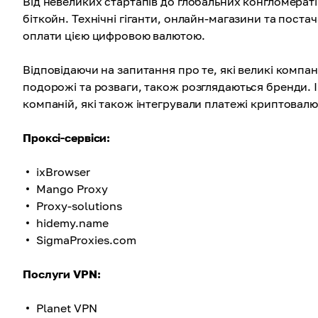
Від невеликих стартапів до глобальних конгломераті
біткойн. Технічні гіганти, онлайн-магазини та пост
оплати цією цифровою валютою.
Відповідаючи на запитання про те, які великі компані
подорожі та розваги, також розглядаються бренди. І 
компаній, які також інтегрували платежі криптовалют
Проксі-сервіси:
ixBrowser
Mango Proxy
Proxy-solutions
hidemy.name
SigmaProxies.com
Послуги VPN:
Planet VPN