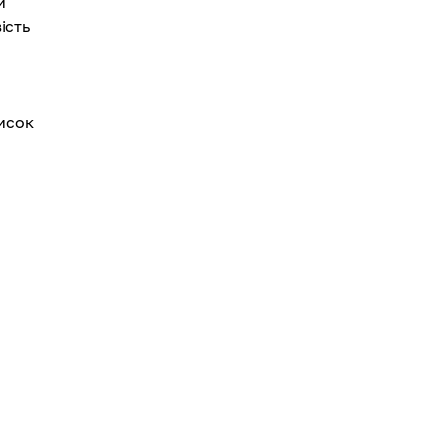
и
ість
писок