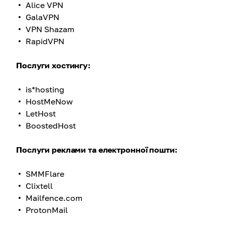
Alice VPN
GalaVPN
VPN Shazam
RapidVPN
Послуги хостингу:
is*hosting
HostMeNow
LetHost
BoostedHost
Послуги реклами та електронної пошти:
SMMFlare
Clixtell
Mailfence.com
ProtonMail