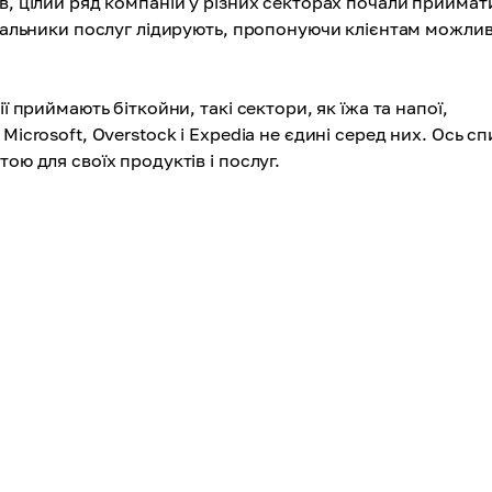
в, цілий ряд компаній у різних секторах почали приймат
ачальники послуг лідирують, пропонуючи клієнтам можлив
ї приймають біткойни, такі сектори, як їжа та напої,
Microsoft, Overstock і Expedia не єдині серед них. Ось с
ою для своїх продуктів і послуг.