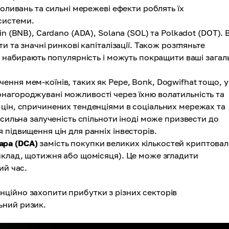
коливань та сильні мережеві ефекти роблять їх
системи.
in (BNB), Cardano (ADA), Solana (SOL) та Polkadot (DOT).
и та значні ринкові капіталізації. Також розгляньте
ж набирають популярність і можуть покращити ваші загал
ення мем-коїнів, таких як Pepe, Bonk, Dogwifhat тощо, 
нагороджувані можливості через їхню волатильність та
цін, спричинених тенденціями в соціальних мережах та
 сильна залученість спільноти іноді може призвести до
підвищення цін для ранніх інвесторів.
ара (DCA)
замість покупки великих кількостей криптова
иклад, щотижня або щомісяця). Це може згладити
ий час.
ційно захопити прибутки з різних секторів
ьний ризик.