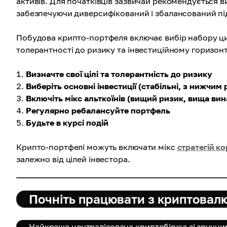
активів. Для початківців зазвичай рекомендується 
забезпечуючи диверсифікований і збалансований під
Побудова крипто-портфеля включає вибір набору циф
толерантності до ризику та інвестиційному горизон
Визначте свої цілі та толерантність до ризику
Виберіть основні інвестиції (стабільні, з нижчим
Включіть мікс альткоїнів (вищий ризик, вища ви
Регулярно ребалансуйте портфель
Будьте в курсі подій
Крипто-портфелі можуть включати мікс
стратегій к
залежно від цілей інвестора.
Почніть працювати з криптовал
Найкраща централізована криптобіржа зі зручни