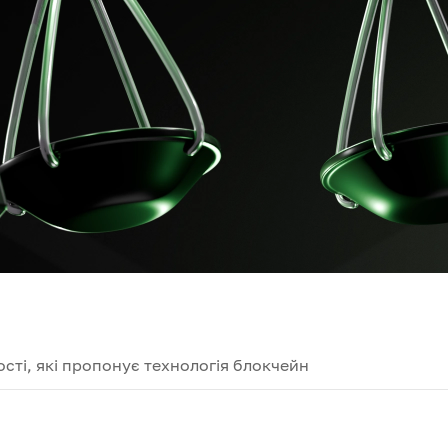
сті, які пропонує технологія блокчейн