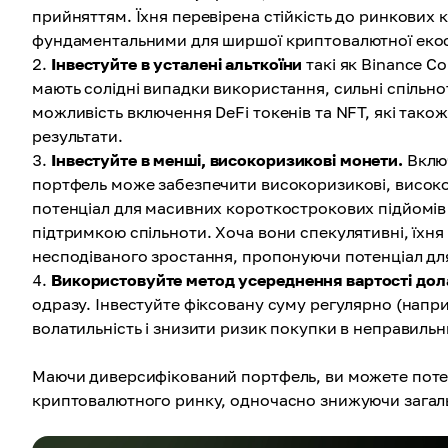
прийняттям. Їхня перевірена стійкість до ринкових 
фундаментальними для ширшої криптовалютної еко
Інвестуйте в усталені альткоїни
такі як Binance Co
мають солідні випадки використання, сильні спільнот
можливість включення DeFi токенів та NFT, які тако
результати.
Інвестуйте в менші, високоризикові монети.
Включ
портфель може забезпечити високоризикові, високо
потенціал для масивних короткострокових підйомів 
підтримкою спільноти. Хоча вони спекулятивні, їхня
несподіваного зростання, пропонуючи потенціал для 
Використовуйте метод усереднення вартості дол
одразу. Інвестуйте фіксовану суму регулярно (напр
волатильність і знизити ризик покупки в неправильн
Маючи диверсифікований портфель, ви можете потен
криптовалютного ринку, одночасно знижуючи загал