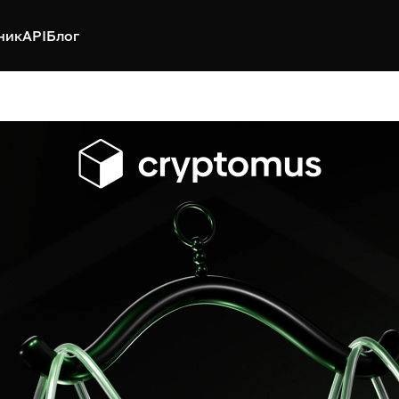
ник
API
Блог