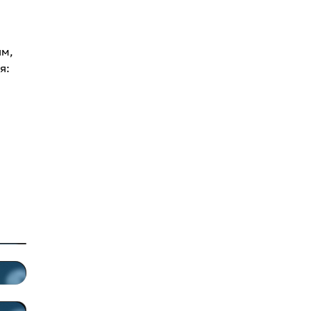
ям,
я: