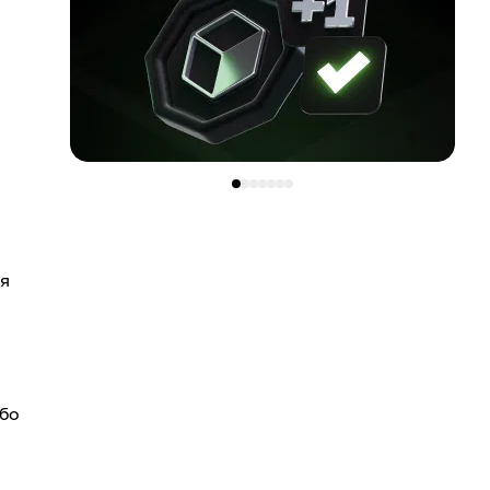
ся
або