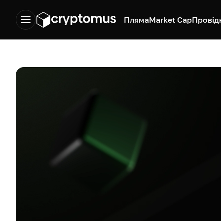
Пляма
Market Cap
Провід