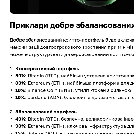
Приклади добре збалансованих
Добре збалансований крипто-портфель буде включат
максимізації довгострокового зростання при мініміза
можете структурувати диверсифікований крипто-по
Консервативний портфель
50%
: Bitcoin (BTC), найбільш усталена криптовал
30%
: Ethereum (ETH), найбільша платформа для д
10%
: Binance Coin (BNB), утиліті-токен з сильною
10%
: Cardano (ADA), блокчейн з доказом ставки, 
Збалансований портфель
40%
: Bitcoin (BTC), безпечна, великоринкова інв
30%
: Ethereum (ETH), ключова інфраструктура для
15%
: Solana (SOL), високопродуктивний блокчей