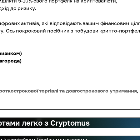
виділяти 5-10% свого портфеля на криптовалюти,
хід до ризику.
рових активів, які відповідають вашим фінансовим ціл
ту. Ось покроковий посібник з побудови крипто-портфел
 ризиком)
нагорода)
ороткострокової торгівлі та довгострокового утримання
,
ютами легко з Cryptomus
м інтерфейсом і вигідними умовами.