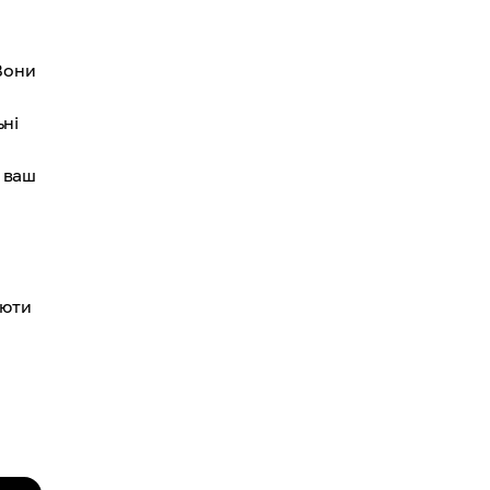
 Вони
ьні
у ваш
люти