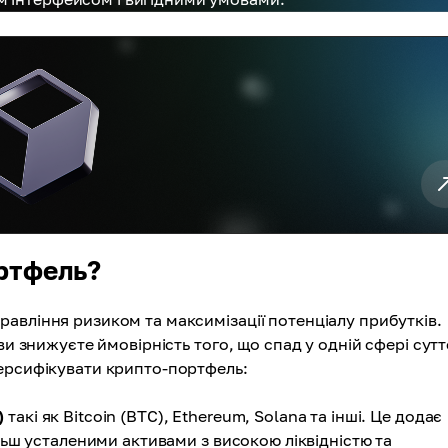
ртфель?
авління ризиком та максимізації потенціалу прибутків.
ви знижуєте ймовірність того, що спад у одній сфері сут
версифікувати крипто-портфель:
)
такі як Bitcoin (BTC), Ethereum, Solana та інші. Це додає
ільш усталеними активами з високою ліквідністю та