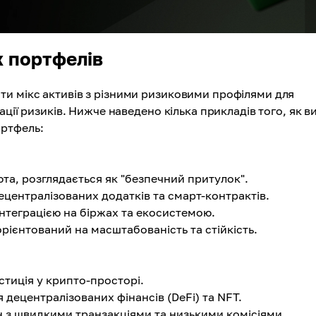
 портфелів
и мікс активів з різними ризиковими профілями для
ції ризиків. Нижче наведено кілька прикладів того, як в
ртфель:
юта, розглядається як "безпечний притулок".
ецентралізованих додатків та смарт-контрактів.
 інтеграцією на біржах та екосистемою.
орієнтований на масштабованість та стійкість.
естиція у крипто-просторі.
 децентралізованих фінансів (DeFi) та NFT.
н з швидкими транзакціями та низькими комісіями.