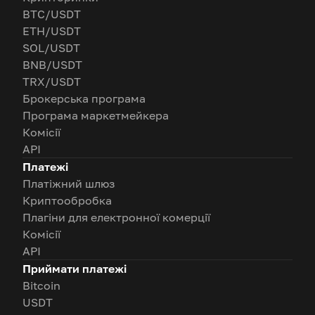
BTC/USDT
ETH/USDT
SOL/USDT
BNB/USDT
TRX/USDT
Брокерська програма
Програма маркетмейкера
Комісії
API
Платежі
Платіжний шлюз
Криптообробка
Плагіни для електронної комерції
Комісії
API
Приймати платежі
Bitcoin
USDT