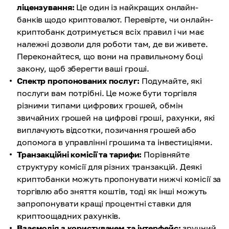
ліцензування:
Це один із найкращих онлайн-
банків щодо криптовалют. Перевірте, чи онлайн-
криптобанк дотримується всіх правил і чи має
належні дозволи для роботи там, де ви живете.
Переконайтеся, що вони на правильному боці
закону, щоб зберегти ваші гроші.
Спектр пропонованих послуг:
Подумайте, які
послуги вам потрібні. Це може бути торгівля
різними типами цифрових грошей, обмін
звичайних грошей на цифрові гроші, рахунки, які
виплачують відсотки, позичання грошей або
допомога в управлінні грошима та інвестиціями.
Транзакційні комісії та тарифи:
Порівняйте
структуру комісії для різних транзакцій. Деякі
криптобанки можуть пропонувати нижчі комісії за
торгівлю або зняття коштів, тоді як інші можуть
запропонувати кращі процентні ставки для
криптоощадних рахунків.
Взаємодія з користувачем та інтерфейс:
зручний