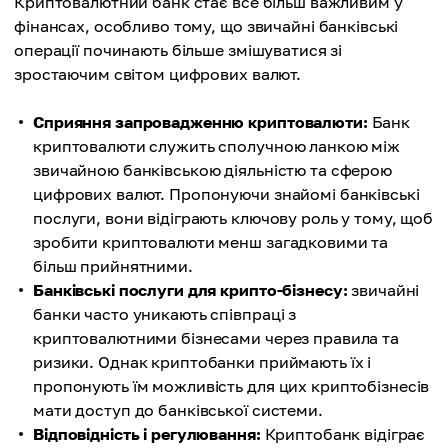
Криптовалютний банк стає все більш важливим у
фінансах, особливо тому, що звичайні банківські
операції починають більше змішуватися зі
зростаючим світом цифрових валют.
Сприяння запровадженню криптовалюти:
Банк
криптовалюти служить сполучною ланкою між
звичайною банківською діяльністю та сферою
цифрових валют. Пропонуючи знайомі банківські
послуги, вони відіграють ключову роль у тому, щоб
зробити криптовалюти менш загадковими та
більш прийнятними.
Банківські послуги для крипто-бізнесу:
звичайні
банки часто уникають співпраці з
криптовалютними бізнесами через правила та
ризики. Однак криптобанки приймають їх і
пропонують їм можливість для цих криптобізнесів
мати доступ до банківської системи.
Відповідність і регулювання:
Криптобанк відіграє