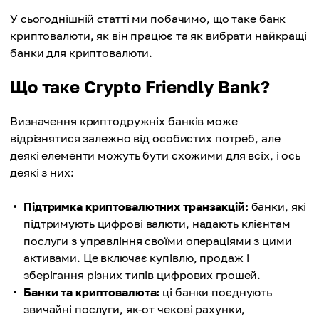
У сьогоднішній статті ми побачимо, що таке банк
криптовалюти, як він працює та як вибрати найкращі
банки для криптовалюти.
Що таке Crypto Friendly Bank?
Визначення криптодружніх банків може
відрізнятися залежно від особистих потреб, але
деякі елементи можуть бути схожими для всіх, і ось
деякі з них:
Підтримка криптовалютних транзакцій:
банки, які
підтримують цифрові валюти, надають клієнтам
послуги з управління своїми операціями з цими
активами. Це включає купівлю, продаж і
зберігання різних типів цифрових грошей.
Банки та криптовалюта:
ці банки поєднують
звичайні послуги, як-от чекові рахунки,