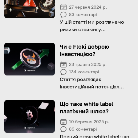
27 червня 2024 р.
83
коментарі
У цій статті ми розглянемо
ризики стейкінгу
криптовалют і як вони можуть
вплинути на ваші інвестиції.
Чи є Floki доброю
інвестицією?
23 травня 2025 р.
134
коментарі
Стаття розглядає
інвестиційний потенціал
FLOKI, його історію ціни,
довгострокові перспективи та
Що таке white label
основні ризики такого
платіжний шлюз?
рішення.
10 березня 2025 р.
89
коментарі
Повний огляд white label: що