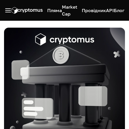
Market
Пляма
Провідник
API
Блог
Cap