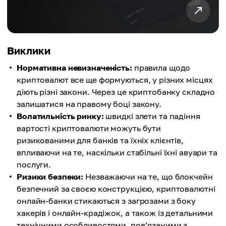
Виклики
Нормативна невизначеність:
правила щодо
криптовалют все ще формуються, у різних місцях
діють різні закони. Через це криптобанку складно
залишатися на правому боці закону.
Волатильність ринку:
швидкі злети та падіння
вартості криптовалюти можуть бути
ризикованими для банків та їхніх клієнтів,
впливаючи на те, наскільки стабільні їхні авуари та
послуги.
Ризики безпеки:
Незважаючи на те, що блокчейн
безпечний за своєю конструкцією, криптовалютні
онлайн-банки стикаються з загрозами з боку
хакерів і онлайн-крадіжок, а також із детальними
технічними особливостями, пов’язаними з