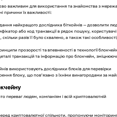
тєво важливим для використання та знайомства з мереж
і причини їх важливості:
дання найкращого дослідника біткойнів — дозволити лю
ифікатор або код транзакції в рядок пошуку, користувачі
скільки разів її було схвалено, а також такі особливості
ринципи прозорості та впевненості в технології блокчей
еталі транзакцій та інформацію про блокчейн, зміцнююч
йнів використовують дослідники блоків для перевірки
рення блоку, що пов’язано з їхніми винагородами за майн
окчейну
то переваг людям, компаніям і всій криптовалютній
серед криптовалютної спільноти, пропонуючи моніторин