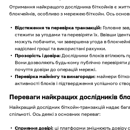
Отримання найкращого дослідника біткойнів є жит
блокчейнів, особливо з мережею біткойн. Ось основн
Відстеження та перевірка транзакцій:
Головне зав
стежити за угодами та перевіряти їх. Ввівши ідент
можуть побачити, чи завершена угода в блокчейні, 
надіслані гроші та використані рахунки.
Прозорість і довіра:
Дослідники блоків втілюють п
Вони дозволяють будь-кому публічно перевіряти д
почуття довіри до операцій мережі.
Перевірка майнінгу та винагороди:
майнери бітко
активності блоків і підтвердження успішного ство
Переваги найкращих дослідників бл
Найкращий дослідник біткойн-транзакцій надає бага
спільноті. Ось деякі з основних переваг:
Сприяння довірі:
ці платформи зміцнюють довіру 