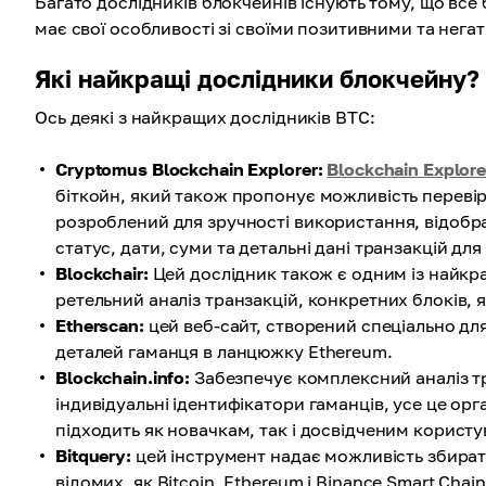
Багато дослідників блокчейнів існують тому, що все
має свої особливості зі своїми позитивними та нег
Які найкращі дослідники блокчейну?
Ось деякі з найкращих дослідників BTC:
Cryptomus Blockchain Explorer:
Blockchain Explore
біткойн, який також пропонує можливість перевіри
розроблений для зручності використання, відобр
статус, дати, суми та детальні дані транзакцій для 
Blockchair:
Цей дослідник також є одним із найкра
ретельний аналіз транзакцій, конкретних блоків, як
Etherscan:
цей веб-сайт, створений спеціально для
деталей гаманця в ланцюжку Ethereum.
Blockchain.info:
Забезпечує комплексний аналіз тр
індивідуальні ідентифікатори гаманців, усе це орг
підходить як новачкам, так і досвідченим користу
Bitquery:
цей інструмент надає можливість збирати
відомих, як Bitcoin, Ethereum і Binance Smart Chain