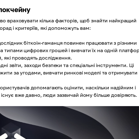
блокчейну
о враховувати кілька факторів, щоб знайти найкращий
рад і критеріїв, які допоможуть вам:
слідник біткоін-гаманця повинен працювати з різними
 типами цифрових грошей і вивчати їх на одній платфор
й, які проводять дослідження.
ні звіти, заходи безпеки та спеціальні інструменти. Ці
жити за угодами, вивчати ринкові моделі та отримувати
користувачів допомагають оцінити, наскільки надійним і
існує вже давно, люди зазвичай йому більше довіряють.