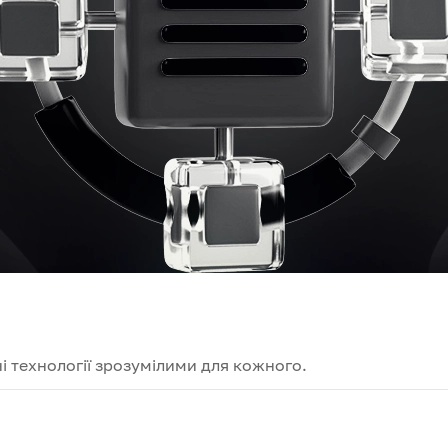
і технології зрозумілими для кожного.