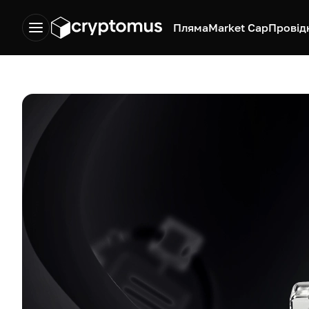
Пляма
Market Cap
Провід