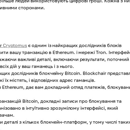
 більше людей використовують цифрові гроші. Кожна з ни
ативними сторонами.
r
Cryptomus
є одним із найкращих дослідників блоків
ти вашу транзакцію в Ethereum. і мережі Tron. Інтерфей
ажаючи важливі деталі, включаючи результати, поточний
всіх дій у ваш гаманець і з нього.
щих дослідників блокчейну Bitcoin. Blockchair представ
і їх містять, і відповідних адрес гаманців.
 Ethereum, дає вам докладний огляд платежів, блокувань
анзакцій Bitcoin, докладні записи про блокування та
анізовано в інтуїтивно зрозумілому інтерфейсі, який
вачам.
 деталі з кількох блокчейн-платформ, у тому числі таки
.