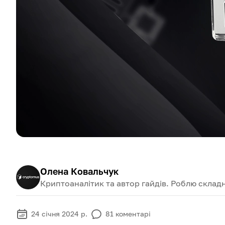
Олена Ковальчук
Криптоаналітик та автор гайдів. Роблю складн
24 січня 2024 р.
81
коментарі