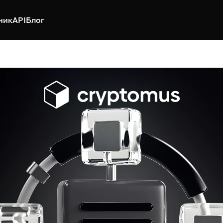
ник
API
Блог