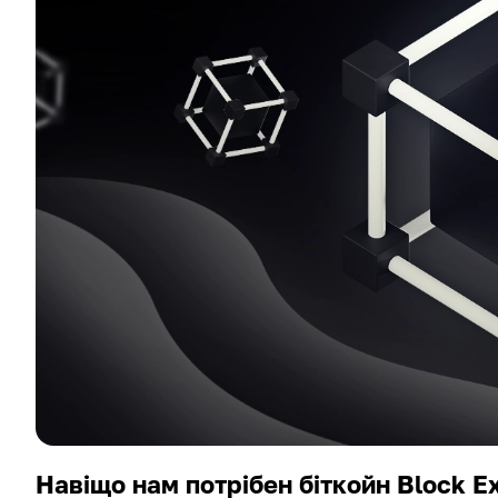
Навіщо нам потрібен біткойн Block E