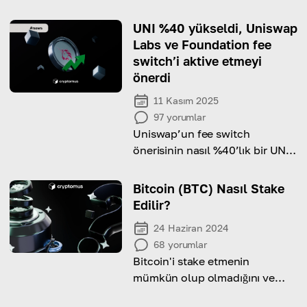
UNI %40 yükseldi, Uniswap
Labs ve Foundation fee
switch’i aktive etmeyi
önerdi
11 Kasım 2025
97
yorumlar
Uniswap’un fee switch
önerisinin nasıl %40’lık bir UNI
rallisi başlattığını ve token
ekonomisini yeniden
Bitcoin (BTC) Nasıl Stake
tanımlayabileceğini keşfedin.
Edilir?
24 Haziran 2024
68
yorumlar
Bitcoin'i stake etmenin
mümkün olup olmadığını ve
nasıl yapılacağını keşfedeceğiz!