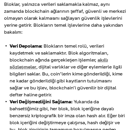
Bloklar, yalnızca verileri saklamakla kalmaz, aynı
zamanda blockchain ağlarının şeffaf, güvenli ve merkezi
olmayan olarak kalmasını sağlayan güvenlik işlevlerini
yerine getirir. Blokların temel işlevlerine daha yakından
bakalım:
Veri Depolama:
Blokların temel rolü, verileri
kaydetmek ve saklamaktır. Blok algoritmaları,
blockchain ağında gerçekleşen işlemler,
akıllı
sözleşmeler
, dijital varlıklar ve diğer eylemlerle ilgili
bilgileri saklar. Bu, coin’lerin kime gönderildiği, kime
ne kadar gönderildiği gibi kayıtların tutulmasını
sağlar ve bu işlev, blockchain’i güvenilir bir dijital
defter haline getirir.
Veri Değişmezliğini Sağlama:
Yukarıda da
bahsettiğimiz gibi, her blok, blok içeriğine dayalı
benzersiz kriptografik bir imza olan hash alır. Eğer biri
blok içeriğini değiştirmeye çalışırsa, hash değişir ve
bu, blok zincirinin tamamının bozulmasına neden