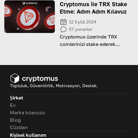
Cryptomus ile TRX Stake
Etme: Adım Adım Kılavuz
12 Eylül 2024
57
yorumlar
Cryptomus üzerinde TRX
coinlerinizi stake ederek
maksimum getiri sağlayın:
Yardım almak için adım adım
kılavuzumuzu kullanın!
Topluluk, Güvenilirlik, Motivasyon, Destek.
Şirket
Ev
Marka kılavuzu
Blog
Cüzdan
Kişisel kullanım