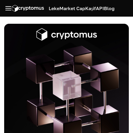
Leke
Market Cap
Kaşif
API
Blog