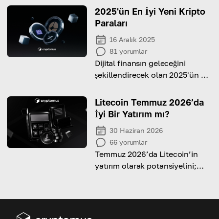
choice for different occasions
2025'ün En İyi Yeni Kripto
Paraları
16 Aralık 2025
81
yorumlar
Dijital finansın geleceğini
şekillendirecek olan 2025'ün en
iyi yeni kripto paralarını
keşfedin.
Litecoin Temmuz 2026’da
İyi Bir Yatırım mı?
30 Haziran 2026
66
yorumlar
Temmuz 2026’da Litecoin’in
yatırım olarak potansiyelini;
fiyat geçmişi, riskleri ve
avantajları açısından ele alalım.