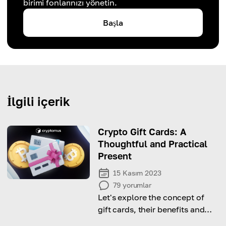
birimi fonlarınızı yönetin.
Başla
İlgili içerik
Crypto Gift Cards: A
Thoughtful and Practical
Present
15 Kasım 2023
79
yorumlar
Let's explore the concept of
gift cards, their benefits and
how they can be a thoughtful