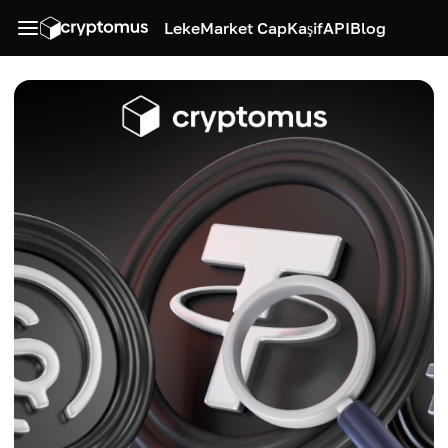
Leke
Market Cap
Kaşif
API
Blog