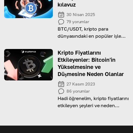
kılavuz
30 Nisan 2025
79
yorumlar
BTC/USDT, kripto para
dünyasındaki en popüler işlem
çiftlerinden biridir. Ama sizin
için işe yarayacak mı?
Kripto Fiyatlarını
Etkileyenler: Bitcoin'in
Yükselmesine ve
Düşmesine Neden Olanlar
27 Kasım 2023
86
yorumlar
Hadi öğrenelim, kripto fiyatlarını
etkileyen şeyleri ve neden
kripto piyasasının bu kadar
volatil olduğunu