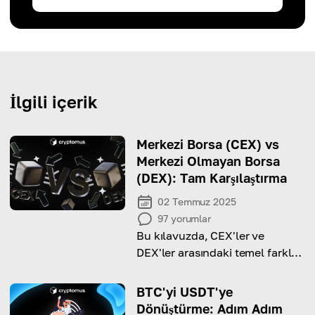
İlgili içerik
Merkezi Borsa (CEX) vs
Merkezi Olmayan Borsa
(DEX): Tam Karşılaştırma
02 Temmuz 2025
97
yorumlar
Bu kılavuzda, CEX'ler ve
DEX'ler arasındaki temel farkları
özetliyor ve hangisini
kullanmanız gerektiğine karar
BTC'yi USDT'ye
vermenize yardımcı oluyoruz!
Dönüştürme: Adım Adım