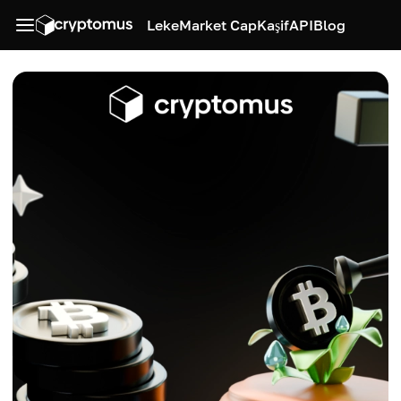
Leke
Market Cap
Kaşif
API
Blog