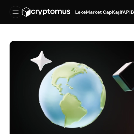
Leke
Market Cap
Kaşif
API
B