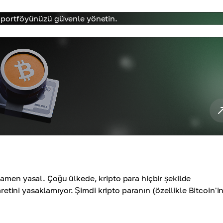
ve portföyünüzü güvenle yönetin.
amen yasal. Çoğu ülkede, kripto para hiçbir şekilde
aretini yasaklamıyor. Şimdi kripto paranın (özellikle Bitcoin'i