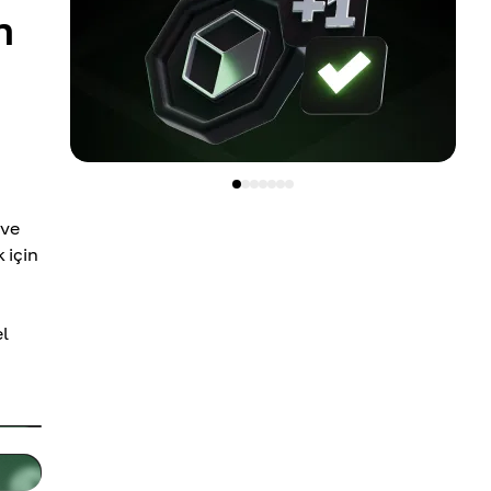
n
 ve
 için
el