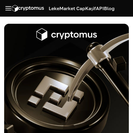
Leke
Market Cap
Kaşif
API
Blog