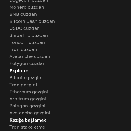
Dogecoin cüzdan
Monero cüzdan
BNB cüzdan
Bitcoin Cash cüzdan
USDC cüzdan
Shiba Inu cüzdan
Toncoin cüzdan
Tron cüzdan
Avalanche cüzdan
Polygon cüzdan
Explorer
Bitcoin gezgini
Tron gezgini
Ethereum gezgini
Arbitrum gezgini
Polygon gezgini
Avalanche gezgini
Kazığa bağlamak
Tron stake etme