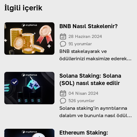
İlgili içerik
BNB Nasıl Stakelenir?
28 Haziran 2024
91
yorumlar
BNB stakelayarak ve
ödüllerinizi maksimize ederek
ilgili detaylı bir kılavuz.
Solana Staking: Solana
(SOL) nasıl stake edilir
04 Nisan 2024
526
yorumlar
Solana staking'in ayrıntılarına
dalalım ve bununla nasıl ödül
kazanılacağını öğrenelim!
Ethereum Staking: