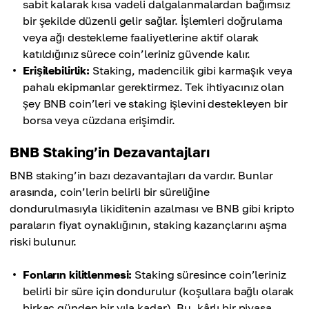
sabit kalarak kısa vadeli dalgalanmalardan bağımsız
bir şekilde düzenli gelir sağlar. İşlemleri doğrulama
veya ağı destekleme faaliyetlerine aktif olarak
katıldığınız sürece coin’leriniz güvende kalır.
Erişilebilirlik:
Staking, madencilik gibi karmaşık veya
pahalı ekipmanlar gerektirmez. Tek ihtiyacınız olan
şey BNB coin’leri ve staking işlevini destekleyen bir
borsa veya cüzdana erişimdir.
BNB Staking’in Dezavantajları
BNB staking’in bazı dezavantajları da vardır. Bunlar
arasında, coin’lerin belirli bir süreliğine
dondurulmasıyla likiditenin azalması ve BNB gibi kripto
paraların fiyat oynaklığının, staking kazançlarını aşma
riski bulunur.
Fonların kilitlenmesi:
Staking süresince coin’leriniz
belirli bir süre için dondurulur (koşullara bağlı olarak
birkaç günden bir yıla kadar). Bu, kârlı bir piyasa