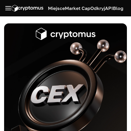
Miejsce
Market Cap
Odkryj
API
Blog