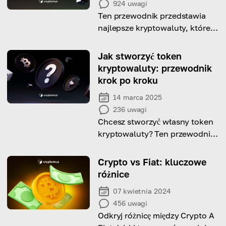
924
uwagi
Ten przewodnik przedstawia
najlepsze kryptowaluty, które
warto rozważyć do zakupu
teraz, jeśli chcesz osiągnąć
Jak stworzyć token
znaczący potencjał zysków!
kryptowaluty: przewodnik
krok po kroku
14 marca 2025
236
uwagi
Chcesz stworzyć własny token
kryptowaluty? Ten przewodnik
krok po kroku obejmuje
wszystko, od wyboru
Crypto vs Fiat: kluczowe
blockchaina po uruchomienie!
różnice
07 kwietnia 2024
456
uwagi
Odkryj różnicę między Crypto A