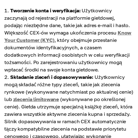
Tworzenie konta i weryfikacja:
Użytkownicy
zaczynają od rejestracji na platformie giełdowej,
podając niezbędne dane, takie jak adres e-mail i hasło.
Większość CEX-ów wymaga ukończenia procesu
Know
Your Customer (KYC)
, który obejmuje przesłanie
dokumentów identyfikacyjnych, a czasem
dodatkowych informacji osobistych w celu weryfikacji
tożsamości. Po zarejestrowaniu użytkownicy mogą
wpłacać środki na swoje konta giełdowe.
Składanie zleceń i dopasowywanie:
Użytkownicy
mogą składać różne typy zleceń, takie jak zlecenia
rynkowe (wykonywane natychmiast po aktualnej cenie)
lub
zlecenia limitowane
(wykonywane po określonej
cenie). Giełda utrzymuje specjalną książkę zleceń, która
zawiera wszystkie aktywne zlecenia kupna i sprzedaży.
Silnik dopasowywania w ramach CEX automatycznie
łączy kompatybilne zlecenia na podstawie priorytetu
cenowego i czasowego, ułatwiając wykonanie