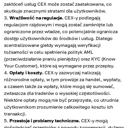
zakłóceń usług CEX może zostać zaatakowana, co
skutkuje znacznymi stratami dla użytkowników.
Wrażliwość na regulacje.
CEX-y podlegają
regulacjom rządowym i mogą zostać zamknięte lub
ograniczone przez władze, co potencjalnie ogranicza
dostęp użytkowników do środków i usług. Dlatego
scentralizowane giełdy wymagają weryfikacji
tożsamości w celu spełnienia polityk AML
(przeciwdziałanie praniu pieniędzy) oraz KYC (Know
Your Customer), które są wymagane przez przepisy.
Opłaty i koszty.
CEX-y zazwyczaj naliczają
różnorodne opłaty, w tym prowizje za handel, wypłaty,
a czasem także za wpłaty, które mogą się sumować,
zwłaszcza dla traderów o wysokiej częstotliwości.
Niektóre opłaty mogą nie być przejrzyste, co utrudnia
użytkownikom zrozumienie całkowitego kosztu ich
transakcji.
Przestoje i problemy techniczne.
CEX-y mogą
doświadczać przestojów z powodu konserwacji, dużego