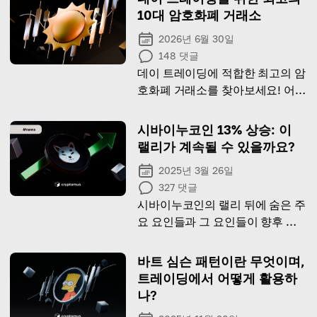
10대 암호화폐 거래소
2026년 6월 30일
148
댓글
데이 트레이딩에 적합한 최고의 암
호화폐 거래소를 찾아보세요! 어떤
거래소가 여러분에게 가장 적합한
지 알아보세요!
시바이누코인 13% 상승: 이
랠리가 계속될 수 있을까요?
2025년 3월 26일
327
댓글
시바이누코인의 랠리 뒤에 숨은 주
요 요인들과 그 요인들이 향후 시
바이누코인의 미래 경로에 미치는
영향을 알아보세요.
바트 심슨 패턴이란 무엇이며,
트레이딩에서 어떻게 활용하
나?