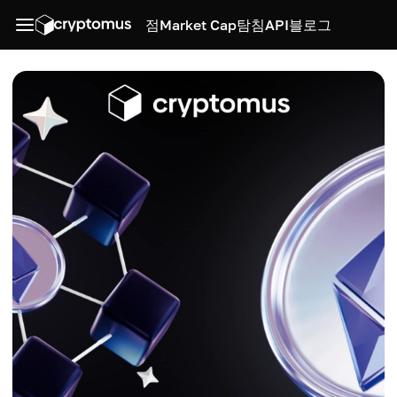
점
Market Cap
탐침
API
블로그