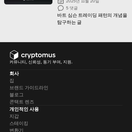
2025년 11월 20일
5
댓글
바트 심슨 트레이딩 패턴의 개념을
탐구하는 글
커뮤니티, 신뢰성, 동기 부여, 지원.
회사
집
브랜드 가이드라인
블로그
콘택트 렌즈
개인적인 사용
지갑
스테이킹
변환기