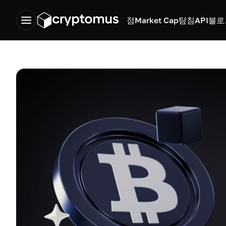
점
Market Cap
탐침
API
블로