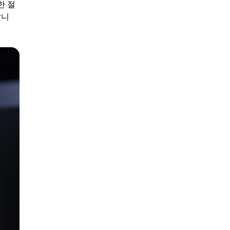
한 절
합니