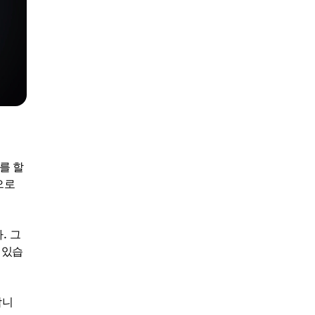
를 할
으로
. 그
 있습
합니