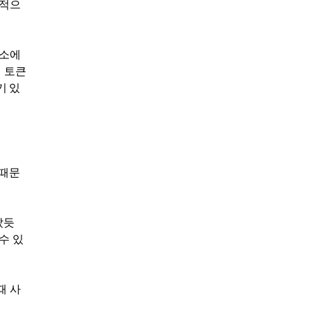
속적으
장소에
 토큰
기 있
 때문
았듯
수 있
때 사