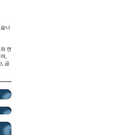
있습니
와 연
며,
, 금