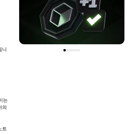
됩니
 이는
서의
노트