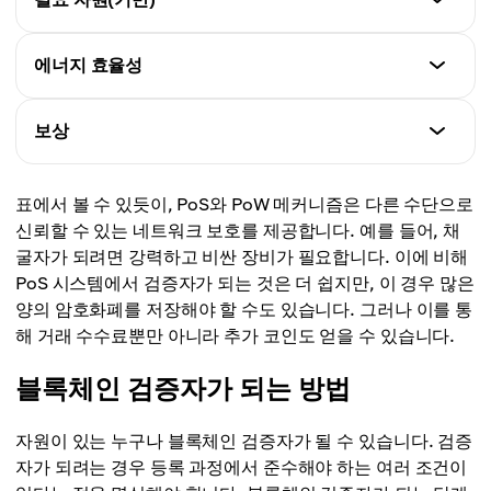
채굴자
소유하고 기꺼이 스테이킹하려는 암호화폐의 양에 따라
비트코인
선택됨
검증자
에너지 효율성
게시된 암호화폐의 양 및 검증자 선택 과정
채굴자
검증자
수학 문제를 해결하는 경쟁에서 승자가 새로운 블록을
보상
채굴자
에너지가 거의 필요 없음
추가
채굴자 간의 경쟁과 컴퓨팅 파워
검증자
표에서 볼 수 있듯이, PoS와 PoW 메커니즘은 다른 수단으로
채굴자
거래 수수료, 때때로 추가 네트워크 코인; 보상은 스테
신뢰할 수 있는 네트워크 보호를 제공합니다. 예를 들어, 채
컴퓨팅 파워와 특수 장비로 인해 높은 에너지 소비 필요
이킹에 따라 모든 검증자에게 분배됨
굴자가 되려면 강력하고 비싼 장비가 필요합니다. 이에 비해
PoS 시스템에서 검증자가 되는 것은 더 쉽지만, 이 경우 많은
채굴자
양의 암호화폐를 저장해야 할 수도 있습니다. 그러나 이를 통
새로운 블록 거래의 거래 수수료; 보상은 채굴된 코인의
해 거래 수수료뿐만 아니라 추가 코인도 얻을 수 있습니다.
형태
블록체인 검증자가 되는 방법
자원이 있는 누구나 블록체인 검증자가 될 수 있습니다. 검증
자가 되려는 경우 등록 과정에서 준수해야 하는 여러 조건이