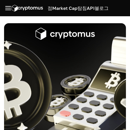
점
Market Cap
탐침
API
블로그