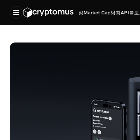
점
Market Cap
탐침
API
블로