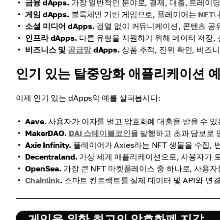
금융 dApps.
가장 일반적인 분야로, 결제, 대출, 트레이딩, 
게임 dApps.
블록체인 기반 게임으로, 플레이어는
NFT
나
소셜 미디어 dApps.
검열 없이 커뮤니케이션, 콘텐츠 공
인프라 dApps.
다른 유형을 지원하기 위해 데이터 저장, 
비즈니스 및
공급망
dApps.
상품 추적, 진위 확인, 비즈
인기 있는 탈중앙화 애플리케이션 
이제 인기 있는 dApps의 예를 살펴봅시다:
Aave.
사용자가 이자를 벌고 암호화폐 대출을 받을 수 있
MakerDAO.
DAI 스테이블코인
을 발행하고 초과 담보로
Axie Infinity.
플레이어가 Axies라는 NFT 생물을 수집,
Decentraland.
가상 세계 애플리케이션으로, 사용자가 토
OpenSea.
가장 큰 NFT 마켓플레이스 중 하나로, 사용자
Chainlink
.
스마트 컨트랙트를 실제 데이터 및 API와 연
게임을 위한 최고의 암호화폐 지갑