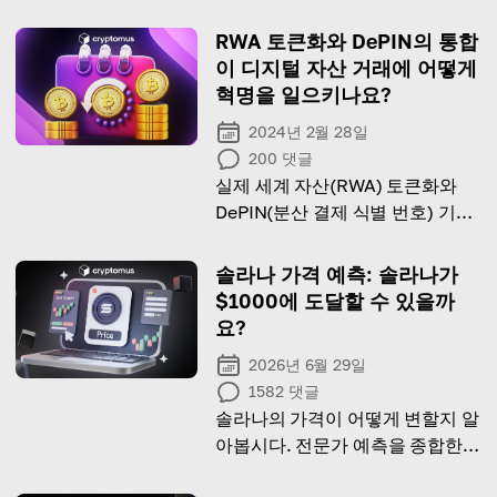
RWA 토큰화와 DePIN의 통합
이 디지털 자산 거래에 어떻게
혁명을 일으키나요?
2024년 2월 28일
200
댓글
실제 세계 자산(RWA) 토큰화와
DePIN(분산 결제 식별 번호) 기술
을 통합하는 혁신적인 잠재력을 확
인하세요
솔라나 가격 예측: 솔라나가
$1000에 도달할 수 있을까
요?
2026년 6월 29일
1582
댓글
솔라나의 가격이 어떻게 변할지 알
아봅시다. 전문가 예측을 종합한
가이드를 통해 탐색해 보세요!