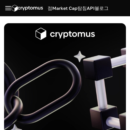
점
Market Cap
탐침
API
블로그