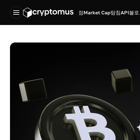
점
Market Cap
탐침
API
블로