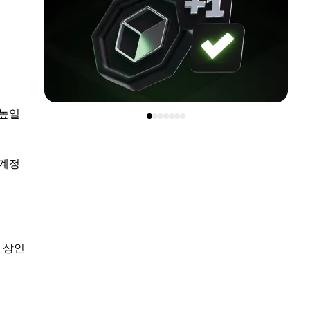
 높일
 계정
 상인