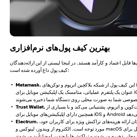
بهترین کیف پول‌های نرم‌افزاری
ها قابل اعتماد و کارآمد هستند. در اینجا لیستی از این ارائه‌دهندگان
کیف پول داغ آورده شده است:
این کیف پول از شبکه بلاکچین اتریوم و توکن‌های ERC-20 پشتیبانی می‌کند و می‌تواند با بسیاری از dApp‌ها ادغام شود. به
Metamask.
عنوان یک پلتفرم عملیاتی، متامسک یک اپلیکیشن موبایل برای iOS و Android و یک افزونه مرورگر ارائه می‌دهد. هنگامی که از این کیف پول
این کیف پول از انواع ارزهای دیجیتال، از جمله بیت‌کوین و اتریوم، پشتیبانی می‌کند و با بسیاری از dApp‌ها یکپارچه می‌شود.
Trust Wallet.
این کیف پول به طور خاص برای بیت‌کوین طراحی شده است. به دلیل امکان ارائه هزینه‌های تراکنش ویژه برای کاربران خود،
Electrum.
مورد توجه است. الکتروم از ویندوز، لینوکس و macOS پشتیبانی می‌کند و همچنین دارای اپلیکیشن موبایل برای Android است. کلیدها به