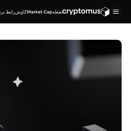
نقطه
Market Cap
کاوش
رابط برن