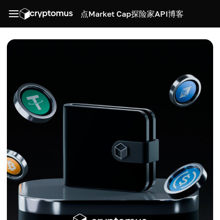
点
Market Cap
探险家
API
博客