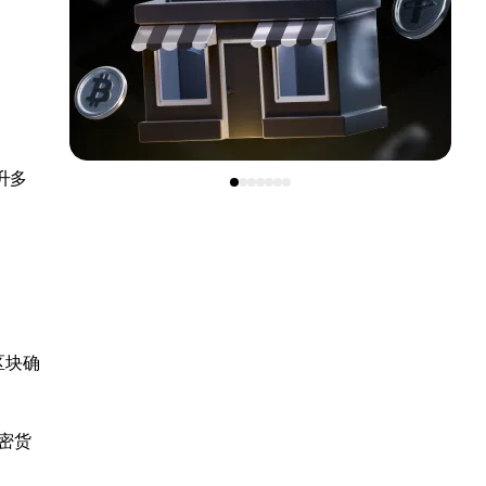
升多
区块确
密货