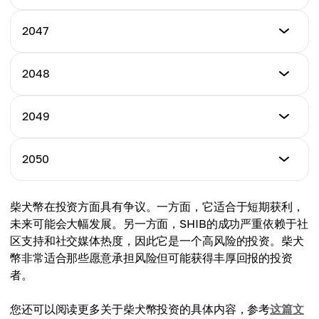
平均价格
$0.01202
$0.00758
最低价格
2047
最高价格
$0.01007
平均价格
$0.01480
$0.00973
最低价格
2048
最高价格
$0.01073
平均价格
$0.01710
$0.01070
最低价格
2049
最高价格
$0.01160
平均价格
$0.01780
$0.00986
最低价格
2050
最高价格
$0.01323
平均价格
$0.01820
$0.00996
最低价格
柴犬幣在投资方面具有争议。一方面，它适合于短期获利，
最高价格
$0.01386
平均价格
未来可能会大幅发展。另一方面，SHIB的成功严重依赖于社
$0.01990
$0.01050
区支持和社交媒体热度，因此它是一个高风险的投资。柴犬
最高价格
幣非常适合那些愿意承担风险但可能获得丰厚回报的投资
平均价格
$0.02020
者。
$0.01560
平均价格
您还可以阅读更多关于柴犬幣投资的具体内容，参考
这篇文