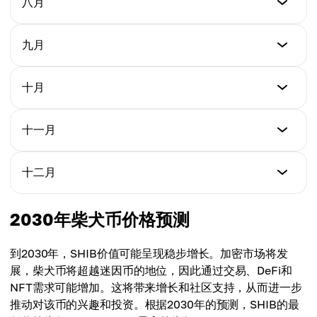
八月
最高价
$0.00002521
平均价
$0.00006574
$0.00004381
最低价
九月
最高价
$0.00002952
平均价
$0.00006643
$0.00004682
最低价
十月
最高价
$0.00003184
平均价
$0.00006711
$0.00004882
最低价
十一月
最高价
$0.00003416
平均价
$0.00006779
$0.00005082
最低价
十二月
最高价
$0.00003648
平均价
$0.00006847
$0.00005282
最低价
2030年柴犬币价格预测
最高价
$0.00003980
平均价
$0.00006880
$0.00005582
到2030年，SHIB价值可能呈现稳步增长。加密市场将发
最高价
展，柴犬币将超越迷因币的地位，因此通过交易、DeFi和
平均价
$0.00006900
NFT需求可能增加。这将带来增长和社区支持，从而进一步
$0.00005664
推动对该币的兴趣和投资。根据2030年的预测，SHIB的最