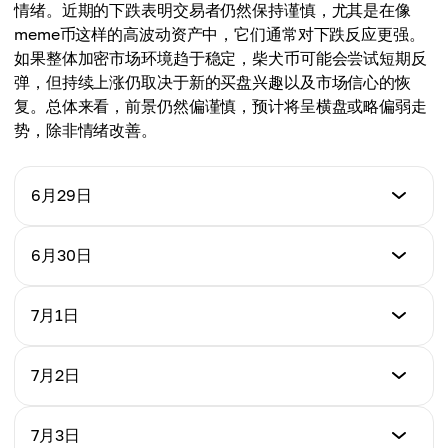
情绪。近期的下跌表明交易者仍然保持谨慎，尤其是在像
meme币这样的高波动资产中，它们通常对下跌反应更强。
如果整体加密市场环境趋于稳定，柴犬币可能会尝试短期反
弹，但持续上涨仍取决于新的买盘兴趣以及市场信心的恢
复。总体来看，前景仍然偏谨慎，预计将呈横盘或略偏弱走
势，除非情绪改善。
6月29日
价格 (USD)
6月30日
$0.000004182
价格 (USD)
7月1日
日变化 %
$0.000004161
-0.92%
价格 (USD)
7月2日
日变化 %
$0.000004168
-1.04%
价格 (USD)
7月3日
日变化 %