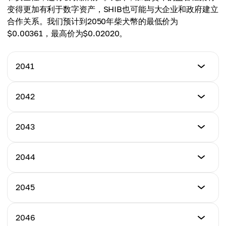
平均价格
变得更加有利于数字资产，SHIB也可能与大企业和政府建立
$0.00054250
合作关系。我们预计到2050年柴犬幣的最低价为
$0.00361，最高价为$0.02020。
2041
最低价格
2042
$0.00361
最低价格
2043
最高价格
$0.00504
$0.00590
最低价格
2044
最高价格
$0.00658
平均价格
$0.00704
$0.00448
最低价格
2045
最高价格
$0.00774
平均价格
$0.00990
$0.00502
最低价格
2046
最高价格
$0.00884