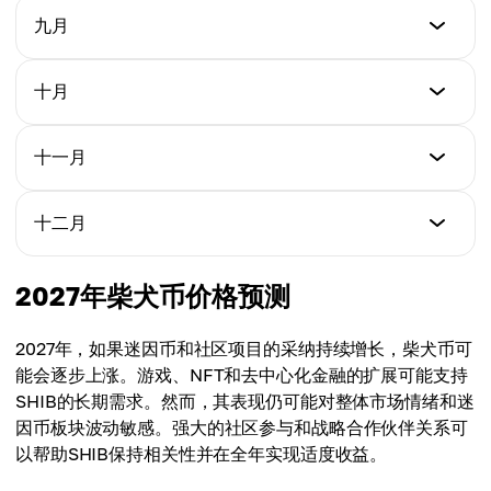
$0.000006462
最低价
九月
最高价
$0.000007081
平均价
$0.00001624
$0.000006827
最低价
十月
最高价
$0.000007381
平均价
$0.00002145
$0.000007102
最低价
十一月
最高价
$0.000008013
平均价
$0.00002866
$0.000008241
最低价
十二月
最高价
$0.000008734
平均价
$0.00003187
$0.000008732
最低价
2027年柴犬币价格预测
最高价
$0.000009012
平均价
$0.00004450
$0.00001021
2027年，如果迷因币和社区项目的采纳持续增长，柴犬币可
最高价
能会逐步上涨。游戏、NFT和去中心化金融的扩展可能支持
平均价
$0.00005713
SHIB的长期需求。然而，其表现仍可能对整体市场情绪和迷
$0.00001942
因币板块波动敏感。强大的社区参与和战略合作伙伴关系可
平均价
以帮助SHIB保持相关性并在全年实现适度收益。
$0.00002462