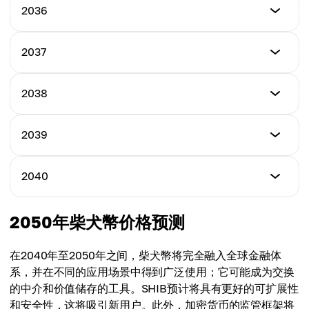
$0.00021320
最低价格
2036
最高价格
$0.00015110
平均价格
$0.00035680
$0.00023400
最低价格
2037
最高价格
$0.00016200
平均价格
$0.00039100
$0.00027500
最低价格
2038
最高价格
$0.00017340
平均价格
$0.00042800
$0.00031710
最低价格
2039
最高价格
$0.00018470
平均价格
$0.00045790
$0.00033750
最低价格
2040
最高价格
$0.00019620
平均价格
$0.00049050
$0.00036780
最低价格
2050年柴犬幣价格预测
最高价格
$0.00034548
平均价格
$0.00052290
$0.00039890
在2040年至2050年之间，柴犬幣将完全融入全球金融体
最高价格
系，并在不同的应用场景中得到广泛使用；它可能成为交换
平均价格
$0.00063972
的中介和价值储存的工具。SHIB预计将具有更好的可扩展性
$0.00043100
和安全性，这将吸引新用户。此外，加密货币的监管框架将