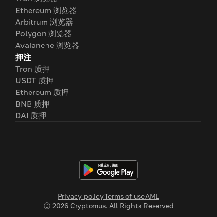
Ethereum 浏览器
Arbitrum 浏览器
Polygon 浏览器
Avalanche 浏览器
押注
Tron 质押
USDT 质押
Ethereum 质押
BNB 质押
DAI 质押
Privacy policy
Terms of use
AML
Ⓒ
2026
Cryptomus. All Rights Reserved