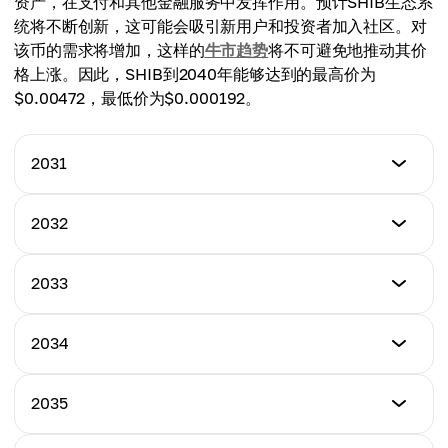
资产，在支付和其他金融服务中发挥作用。预计SHIB生态系
平均价
$0.00020100
统将不断创新，这可能会吸引新用户和投资者加入社区。对
$0.00009730
该币的需求将增加，这样的
牛市趋势
将不可避免地推动其价
平均价
格上涨。因此，SHIB到2040年能够达到的最高价为
$0.00018200
$0.00472，最低价为$0.000192。
2031
最低价格
2032
$0.00010835
最低价格
2033
最高价格
$0.00012056
$0.00022965
最低价格
2034
最高价格
$0.00013015
平均价格
$0.00026712
$0.00017900
最低价格
2035
最高价格
$0.00014090
平均价格
$0.00031250