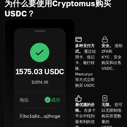
为什么要使用Cryptomus购买
USDC？
多种支付方
安全。
借助
式。
通过信
2FA和
用卡、借记
KYC，安全
卡、银行转
购买和出售
账、
USDC。
1575.03
USDC
Mercuryo
等方式立即
$
1574.35
购买 USDC
地位
成功
最优惠的价
无限。
您可
格。
在多个
以无限制地
到
bc1q6z...q2hcge
平台中找到
购买所需数
最有利的优
量的