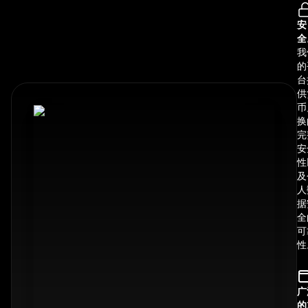
安
全
我
的
台
供
币
换
完
安
性
及
人
据
全
可
性
广
的