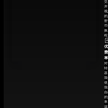
交
并
视
的
密
币
换
程
优
费
率
对
转
器
我
使
我
自
的
率
该