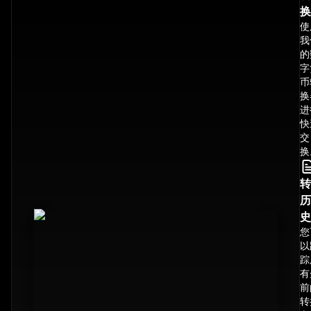
换
使
我
的
字
币
换
进
快
交
换
转
历
史
您
以
踪
有
前
转