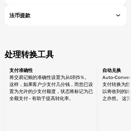
按 API 提款
法币提款
方便取款 - Cryptomus 为您提供自定义取款功能。
提款自动转换
SEPA/Swift
选择所需的货币，并在通过应用程序接口从商务钱包提
向全球银行账户提款
款时自动转换资金
处理转换工具
自动提款
在个人账户设置中，您可以通过指定时间段、货币和网
支付准确性
自动兑换
络，设置向任何钱包自动提款。
将交易记账的准确性设置为从0到5％。
Auto-Con
这样，如果客户少支付几分钱，而您已设
支付转换为您
置为允许的少支付额度，状态将标记为已
以将收到的比
全额支付 - 有助于提高转化率。
之亦然。 这