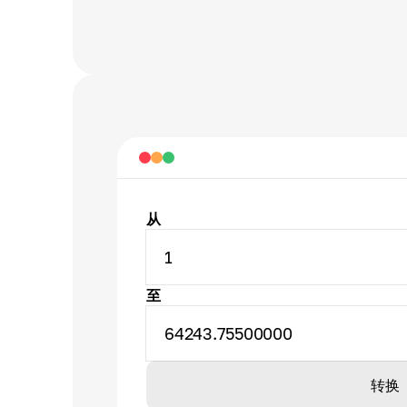
从
1
至
64243.75500000
转换