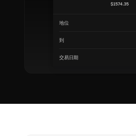
$
1574.35
地位
到
交易日期