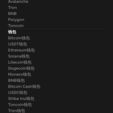
Avalanche
Tron
BNB
Polygon
Toncoin
钱包
Bitcoin钱包
USDT钱包
Ethereum钱包
Solana钱包
Litecoin钱包
Dogecoin钱包
Monero钱包
BNB钱包
Bitcoin Cash钱包
USDC钱包
Shiba Inu钱包
Toncoin钱包
Tron钱包