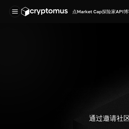
点
Market Cap
探险家
API
博
通过邀请社区