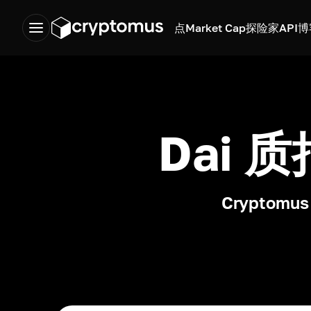
点
Market Cap
探险家
API
博
Dai 
Crypto