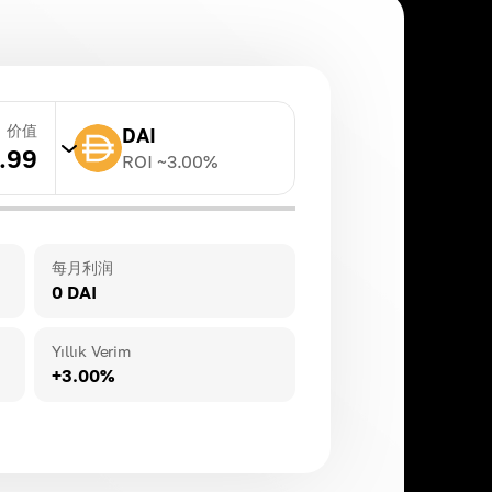
价值
DAI
.99
ROI ~
3.00
%
TRX
ROI ~
20.00
%
每月利润
0 DAI
BNB
ROI ~
3.00
%
Yıllık Verim
+3.00%
DAI
ROI ~
3.00
%
ETH