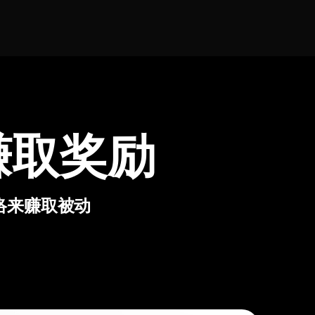
 赚取奖励
网络来赚取被动