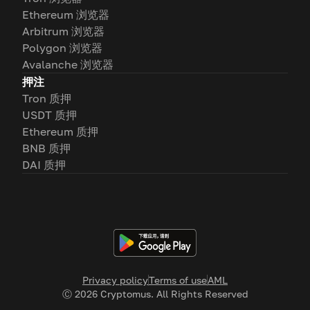
Ethereum 浏览器
Arbitrum 浏览器
Polygon 浏览器
Avalanche 浏览器
押注
Tron 质押
USDT 质押
Ethereum 质押
BNB 质押
DAI 质押
Privacy policy
Terms of use
AML
Ⓒ
2026
Cryptomus. All Rights Reserved