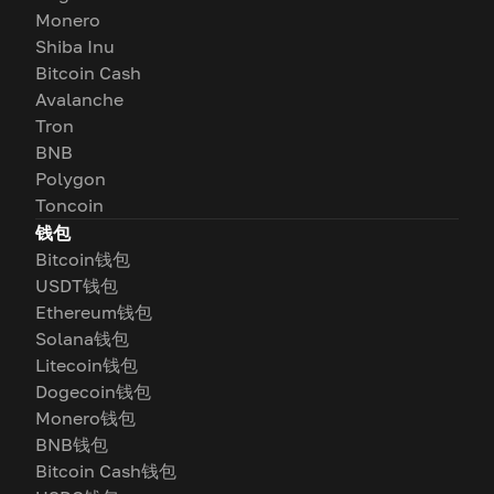
Monero
Shiba Inu
Bitcoin Cash
Avalanche
Tron
BNB
Polygon
Toncoin
钱包
Bitcoin钱包
USDT钱包
Ethereum钱包
Solana钱包
Litecoin钱包
Dogecoin钱包
Monero钱包
BNB钱包
Bitcoin Cash钱包