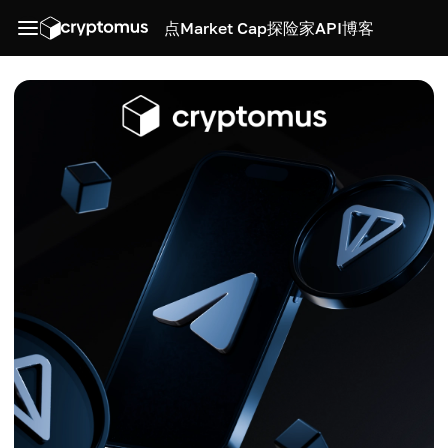
点
Market Cap
探险家
API
博客