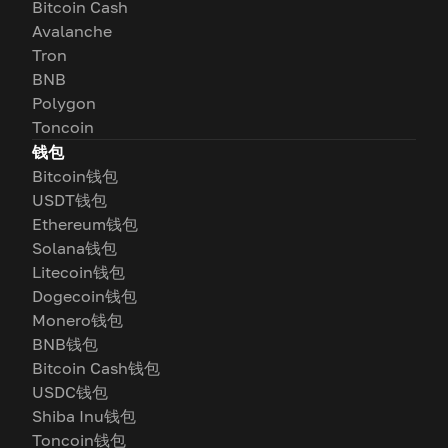
Bitcoin Cash
Avalanche
Tron
BNB
Polygon
Toncoin
钱包
Bitcoin钱包
USDT钱包
Ethereum钱包
Solana钱包
Litecoin钱包
Dogecoin钱包
Monero钱包
BNB钱包
Bitcoin Cash钱包
USDC钱包
Shiba Inu钱包
Toncoin钱包