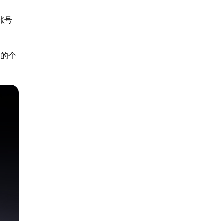
账号
围的个