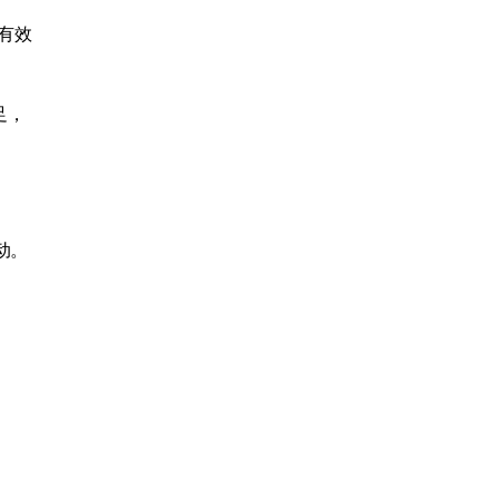
有效
足，
动。