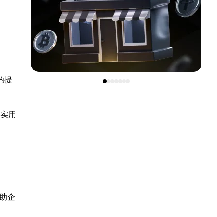
的提
真实用
助企