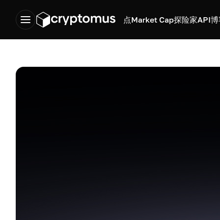
点
Market Cap
探险家
API
博