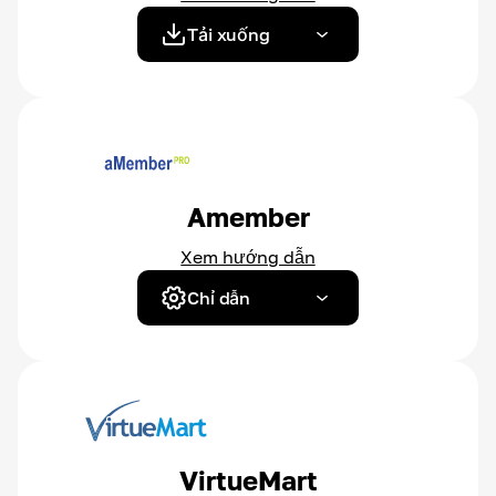
Tải xuống
Amember
Xem hướng dẫn
Chỉ dẫn
VirtueMart