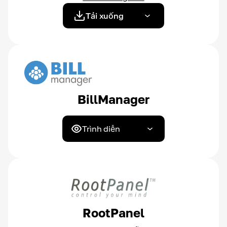
Tải xuống
BillManager
Trình diễn
RootPanel