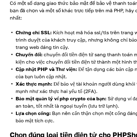
Có một số dạng giao thức bảo mật để bảo vệ thanh toá
bạn đã chọn và một số khác trực tiếp trên mã PHP, h
nhất:
Chứng chỉ SSL:
Kích hoạt mã hóa ssl/tls trên trang w
trình duyệt của khách truy cập, nhưng không chỉ bả
trang web đáng tin cậy.
Chuyển đổi:
chuyển đổi tiền điện tử sang thanh toán m
kiện cho việc chuyển đổi tiền điện tử thành một hình 
Cập nhật PHP và Thư viện:
Để tận dụng các bản cập n
của bạn luôn cập nhật.
Xác thực mạnh:
Để bảo vệ tài khoản người dùng khỏi 
mạnh như xác thực hai yếu tố (2FA).
Bảo mật quản lý ví php crypto của bạn:
Sử dụng ví đa
an toàn, tốt nhất là ngoại tuyến (lưu trữ lạnh).
Lựa chọn cổng:
Bạn nên cẩn thận chọn một cổng đáng t
bảo mật tích cực.
Chọn đúng loại tiền điện tử cho PHPSh