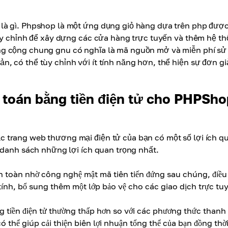
là gì. Phpshop là một ứng dụng giỏ hàng dựa trên php đượ
tùy chỉnh để xây dựng các cửa hàng trực tuyến và thêm hệ t
ng cộng chung gnu có nghĩa là mã nguồn mở và miễn phí sử
 có thể tùy chỉnh với ít tính năng hơn, thể hiện sự đơn gi
h toán bằng tiền điện tử cho PHPSho
 trang web thương mại điện tử của bạn có một số lợi ích q
 danh sách những lợi ích quan trọng nhất.
 an toàn nhờ công nghệ mật mã tiên tiến đứng sau chúng, điều
tính, bổ sung thêm một lớp bảo vệ cho các giao dịch trực tu
 tiền điện tử thường thấp hơn so với các phương thức thanh
ó thể giúp cải thiện biên lợi nhuận tổng thể của bạn đồng thờ