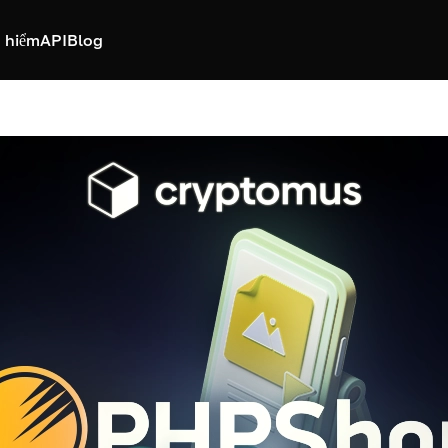
 hiểm
API
Blog