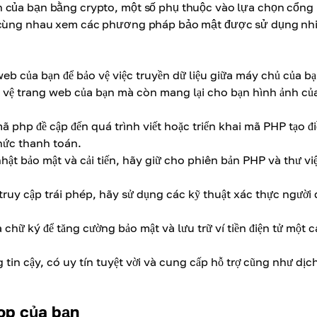
n của bạn bằng crypto, một số phụ thuộc vào lựa chọn cổng
ãy cùng nhau xem các phương pháp bảo mật được sử dụng nh
eb của bạn để bảo vệ việc truyền dữ liệu giữa máy chủ của b
o vệ trang web của bạn mà còn mang lại cho bạn hình ảnh củ
ã php đề cập đến quá trình viết hoặc triển khai mã PHP tạo đ
thức thanh toán.
hật bảo mật và cải tiến, hãy giữ cho phiên bản PHP và thư vi
truy cập trái phép, hãy sử dụng các kỹ thuật xác thực người
 chữ ký để tăng cường bảo mật và lưu trữ ví tiền điện tử một 
in cậy, có uy tín tuyệt vời và cung cấp hỗ trợ cũng như dịc
op của bạn