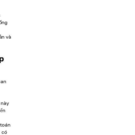
c
hống
ản và
p
uan
 này
yến
 toán
i có