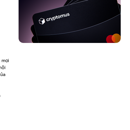
 mọi
nội
của
h