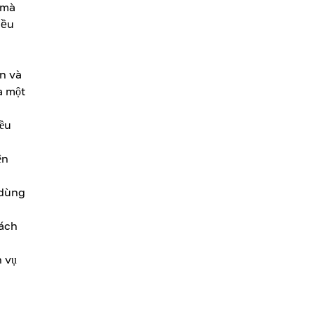
 mà
iều
ạn và
a một
iều
ện
 dùng
cách
h vụ