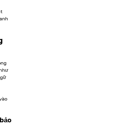
t
uanh
g
ong
 như
ngữ
 vào
 bảo