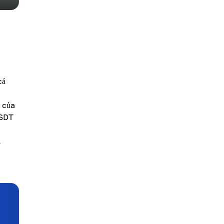
cả
b của
USDT
.