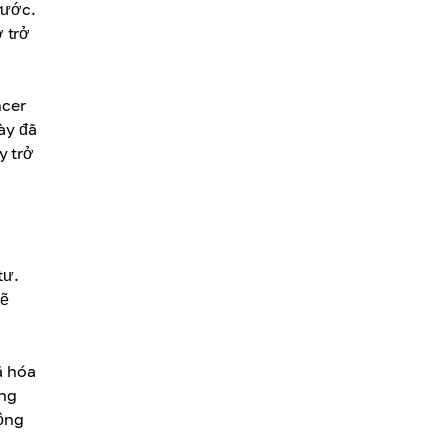
rước.
 trở
ncer
ày đã
y trở
tư.
mẽ
ã hóa
ộng
rộng