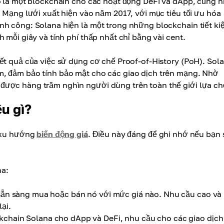
nó là một blockchain cho các hoạt động DeFi và dApp, cũng 
. Mạng lưới xuất hiện vào năm 2017, với mục tiêu tối ưu hóa
ành công: Solana hiện là một trong những blockchain tiết k
 mỗi giây và tính phí thấp nhất chỉ bằng vài cent.
ết quả của việc sử dụng cơ chế Proof-of-History (PoH). Sol
m, đảm bảo tính bảo mật cho các giao dịch trên mạng. Nhờ
được hàng trăm nghìn người dùng trên toàn thế giới lựa ch
u gì?
ó xu hướng
biến động giá
. Điều này đáng để ghi nhớ nếu bạn 
na:
sẵn sàng mua hoặc bán nó với mức giá nào. Nhu cầu cao và
ại.
chain Solana cho dApp và DeFi, nhu cầu cho các giao dịc