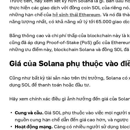
Trước tiên, hãy xem xét kỹ hơn Solana là gì. Ban đầu 
thực hiện các giao dịch với đồng coin SOL của riêng nó
những hạn chế của
hệ sinh thái Ethereum
. Và nó đã th
năng lượng nhất, có khả năng xử lý tới 65.000 giao dịch
Băng thông cao và chi phí thấp của blockchain này là k
cũng đã áp dụng Proof-of-Stake (PoS) gốc của Ethereu
những ưu điểm này, blockchain Solana và đồng SOL đã 
Giá của Solana phụ thuộc vào điề
Cũng như bất kỳ tài sản nào trên thị trường, Solana c
dụng SOL để thanh toán hoặc đầu tư.
Hãy xem chính xác điều gì ảnh hưởng đến giá của Sola
Cung và cầu.
Giá SOL phụ thuộc vào việc mọi người 
nguồn cung hạn chế dẫn đến giá cao hơn, và ngược l
Hoạt động mạng.
Càng có nhiều người sử dụng block