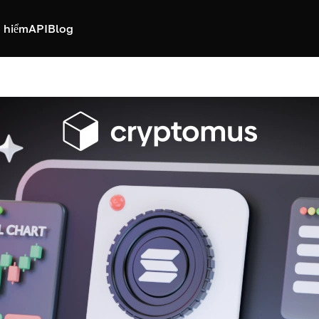
 hiểm
API
Blog