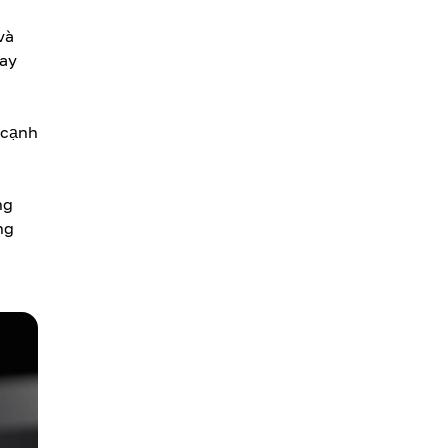
và
hay
 cạnh
ng
ng