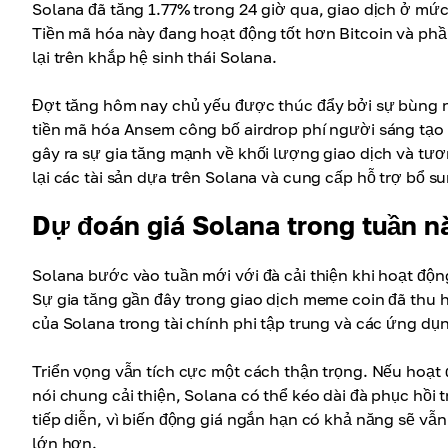
Solana đã tăng 1.77% trong 24 giờ qua, giao dịch ở mức
Tiền mã hóa này đang hoạt động tốt hơn Bitcoin và phầ
lại trên khắp hệ sinh thái Solana.
Đợt tăng hôm nay chủ yếu được thúc đẩy bởi sự bùng n
tiền mã hóa Ansem công bố airdrop phí người sáng tạ
gây ra sự gia tăng mạnh về khối lượng giao dịch và tư
lại các tài sản dựa trên Solana và cung cấp hỗ trợ bổ s
Dự đoán giá Solana trong tuần n
Solana bước vào tuần mới với đà cải thiện khi hoạt động 
Sự gia tăng gần đây trong giao dịch meme coin đã thu 
của Solana trong tài chính phi tập trung và các ứng dụn
Triển vọng vẫn tích cực một cách thận trọng. Nếu hoạt 
nói chung cải thiện, Solana có thể kéo dài đà phục hồi 
tiếp diễn, vì biến động giá ngắn hạn có khả năng sẽ vẫn
lớn hơn.