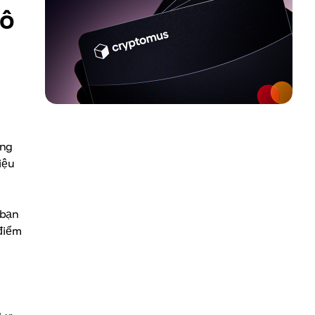
đô
ồng
iệu
 bạn
 điểm