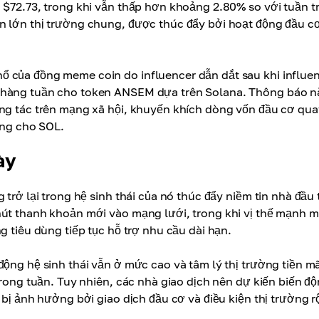
 $72.73, trong khi vẫn thấp hơn khoảng 2.80% so với tuần t
n lớn thị trường chung, được thúc đẩy bởi hoạt động đầu cơ
ổ của đồng meme coin do influencer dẫn dắt sau khi influe
o hàng tuần cho token ANSEM dựa trên Solana. Thông báo n
ơng tác trên mạng xã hội, khuyến khích dòng vốn đầu cơ qua
ung cho SOL.
ày
trở lại trong hệ sinh thái của nó thúc đẩy niềm tin nhà đầu 
hút thanh khoản mới vào mạng lưới, trong khi vị thế mạnh 
g tiêu dùng tiếp tục hỗ trợ nhu cầu dài hạn.
động hệ sinh thái vẫn ở mức cao và tâm lý thị trường tiền m
trong tuần. Tuy nhiên, các nhà giao dịch nên dự kiến biến đ
 bị ảnh hưởng bởi giao dịch đầu cơ và điều kiện thị trường 