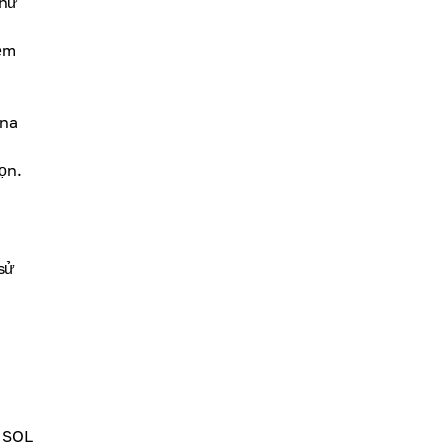
như
iệm
ana
ọn.
sử
h SOL