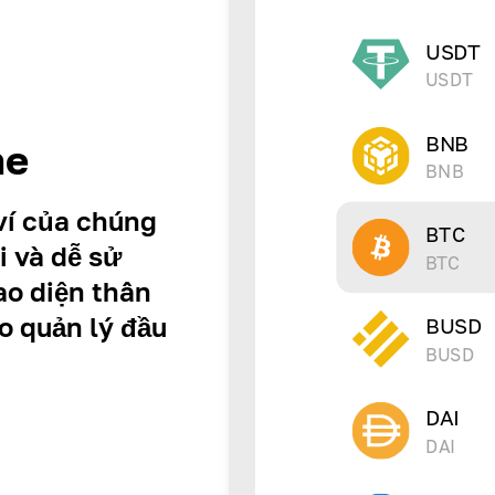
USDT
USDT
BNB
he
BNB
ví của chúng
BTC
i và dễ sử
BTC
ao diện thân
o quản lý đầu
BUSD
BUSD
DAI
DAI