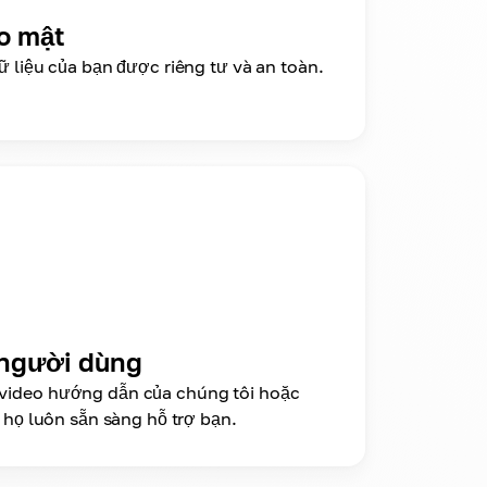
o mật
ữ liệu của bạn được riêng tư và an toàn.
 người dùng
video hướng dẫn của chúng tôi hoặc
, họ luôn sẵn sàng hỗ trợ bạn.