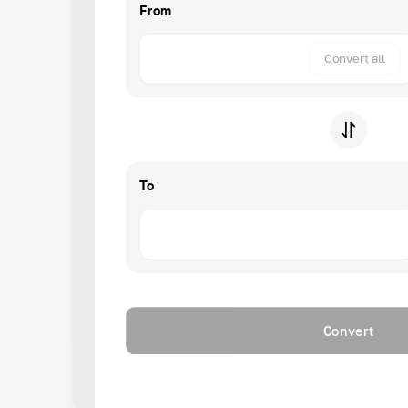
From
Convert all
To
Convert