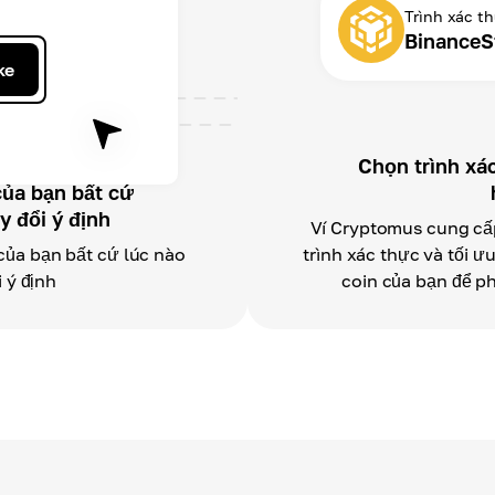
Trình xác t
BinanceS
ke
Chọn trình xác
của bạn bất cứ
y đổi ý định
Ví Cryptomus cung cấ
của bạn bất cứ lúc nào
trình xác thực và tối 
 ý định
coin của bạn để p