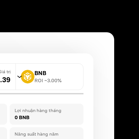
Giá trị
BNB
.39
ROI ~
3.00
%
TRX
ROI ~
20.00
%
Lợi nhuận hàng tháng
0 BNB
BNB
ROI ~
3.00
%
Năng suất hàng năm