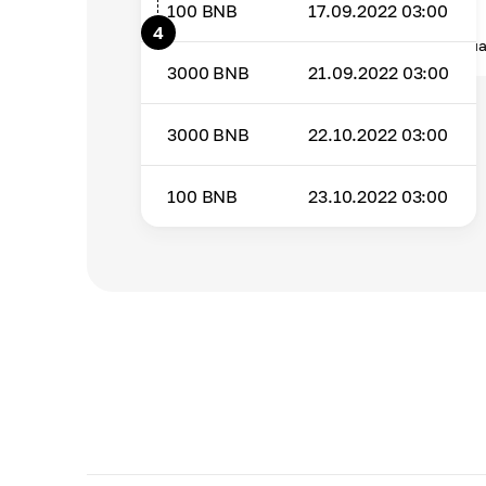
100
BNB
17.09.2022 03:00
Yêu cầu lợi nhuận
4
Rút phần thưởng staking BNB về ví củ
3000
BNB
21.09.2022 03:00
3000
BNB
22.10.2022 03:00
100
BNB
23.10.2022 03:00