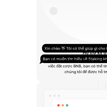
Xin chào 👋 Tôi có thể giúp gì cho
Hỗ trợ kỹ t
Bạn có muốn tìm hiểu về Staking 
Nếu bạn có bất kỳ vấn đề hoặc câ
việc đặt cược BNB, bạn có thể ti
chúng tôi để được hỗ tr