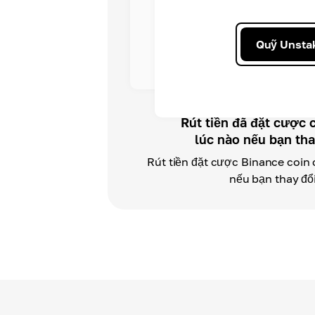
Quỹ Unsta
Rút tiền đã đặt cược 
lúc nào nếu bạn tha
Rút tiền đặt cược Binance coin 
nếu bạn thay đổi