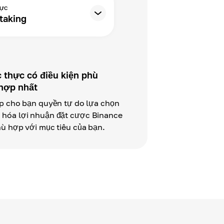
hực
taking
 thực có điều kiện phù
hợp nhất
p cho bạn quyền tự do lựa chọn
ưu hóa lợi nhuận đặt cược Binance
hù hợp với mục tiêu của bạn.