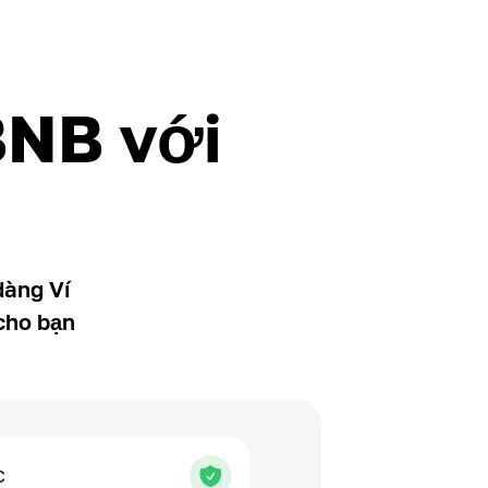
BNB với
dàng Ví
cho bạn
C