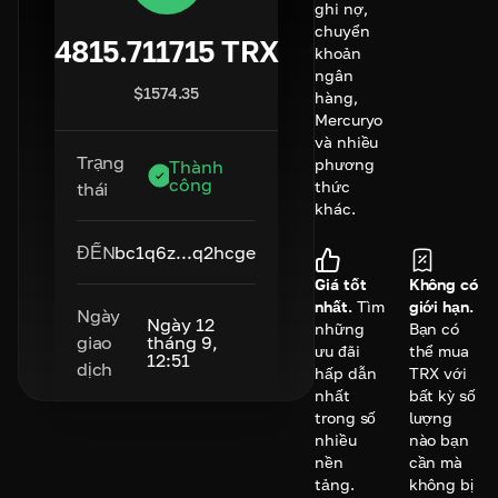
ghi nợ,
chuyển
4815.711715
TRX
khoản
ngân
$
1574.35
hàng,
Mercuryo
và nhiều
Trạng
phương
Thành
công
thức
thái
khác.
ĐẾN
bc1q6z...q2hcge
Giá tốt
Không có
nhất.
Tìm
giới hạn.
Ngày
Ngày 12
những
Bạn có
giao
tháng 9,
ưu đãi
thể mua
12:51
dịch
hấp dẫn
TRX với
nhất
bất kỳ số
trong số
lượng
nhiều
nào bạn
nền
cần mà
tảng.
không bị