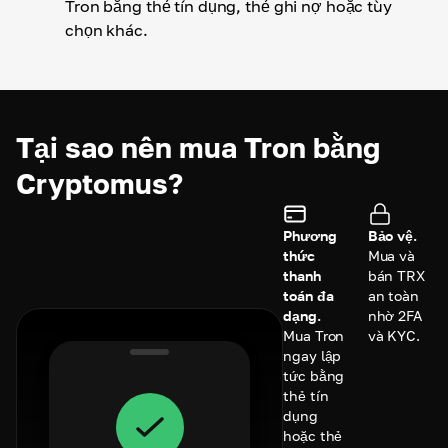
Tron bằng thẻ tín dụng, thẻ ghi nợ hoặc tùy
chọn khác.
Tại sao nên mua Tron bằng
Cryptomus?
Phương
Bảo vệ.
thức
Mua và
thanh
bán TRX
toán đa
an toàn
dạng.
nhờ 2FA
Mua Tron
và KYC.
ngay lập
tức bằng
thẻ tín
dụng
hoặc thẻ